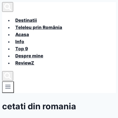
Skip
to
content
Destinatii
Teleleu prin România
Acasa
Info
Top 9
Despre mine
ReviewZ
cetati din romania