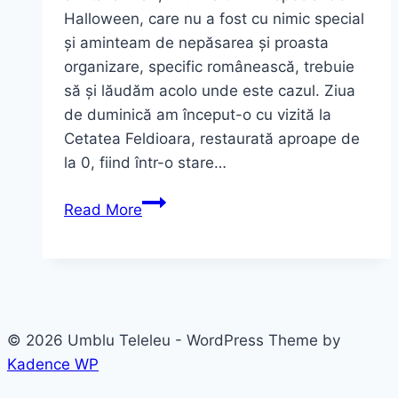
Halloween, care nu a fost cu nimic special
și aminteam de nepăsarea și proasta
organizare, specific românească, trebuie
să și lăudăm acolo unde este cazul. Ziua
de duminică am început-o cu vizită la
Cetatea Feldioara, restaurată aproape de
la 0, fiind într-o stare…
Cetatea
Read More
Rupea
–
Metamorfoza
din
ruine
© 2026 Umblu Teleleu - WordPress Theme by
la
Kadence WP
obiectiv
turistic