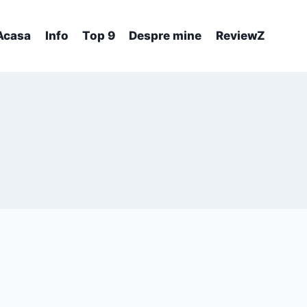
Acasa
Info
Top 9
Despre mine
ReviewZ