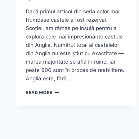
Dacă primul articol din seria celor mai
frumoase castele a fost rezervat
Scoției, am rămas pe insulă pentru a
explora cele mai impresionante castele
din Anglia. Numărul total al castelelor
din Anglia nu este știut cu exactitate —
marea majoritate se află în ruine, iar
peste 900 sunt în proces de reabilitare.
Anglia este, fără…
TOP
READ MORE
9
CELE
MAI
FRUMOASE
CASTELE
DIN
ANGLIA