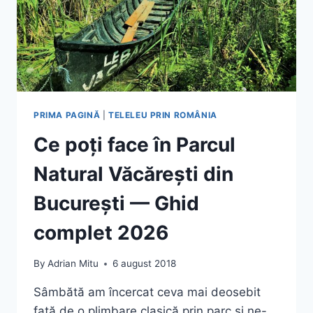
PRIMA PAGINĂ
|
TELELEU PRIN ROMÂNIA
Ce poți face în Parcul
Natural Văcărești din
București — Ghid
complet 2026
By
Adrian Mitu
6 august 2018
Sâmbătă am încercat ceva mai deosebit
față de o plimbare clasică prin parc și ne-