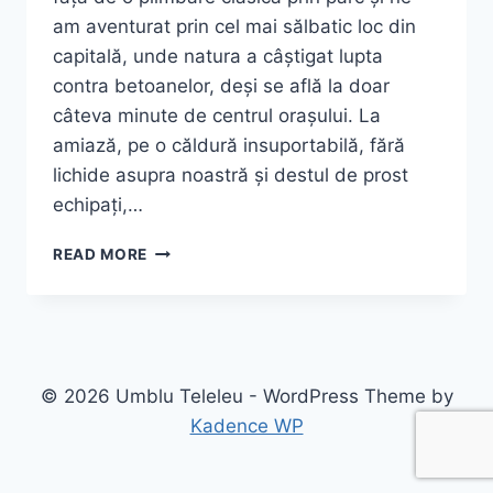
am aventurat prin cel mai sălbatic loc din
capitală, unde natura a câștigat lupta
contra betoanelor, deși se află la doar
câteva minute de centrul orașului. La
amiază, pe o căldură insuportabilă, fără
lichide asupra noastră și destul de prost
echipați,…
CE
READ MORE
POȚI
FACE
ÎN
PARCUL
NATURAL
VĂCĂREȘTI
© 2026 Umblu Teleleu - WordPress Theme by
DIN
Kadence WP
BUCUREȘTI
—
GHID