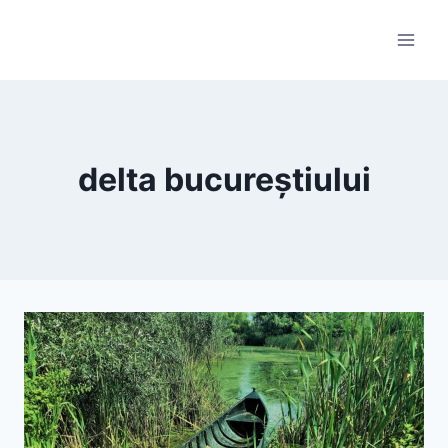
Skip
to
content
delta bucureștiului