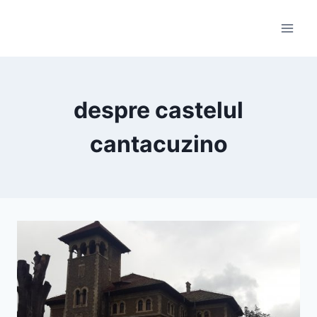
Skip
to
content
despre castelul
cantacuzino