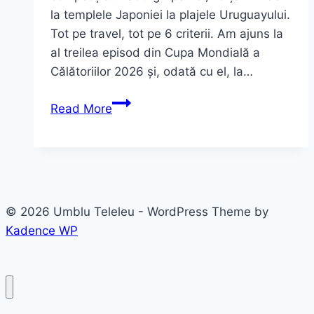
la templele Japoniei la plajele Uruguayului.
Tot pe travel, tot pe 6 criterii. Am ajuns la
al treilea episod din Cupa Mondială a
Călătoriilor 2026 și, odată cu el, la…
Cupa
Read More
Mondială
a
Călătoriilor
2026:
Grupele
© 2026 Umblu Teleleu - WordPress Theme by
E,
Kadence WP
F,
G
și
H
pe