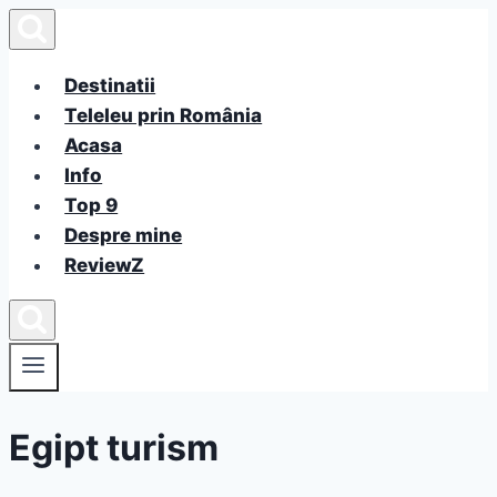
Skip
to
content
Destinatii
Teleleu prin România
Acasa
Info
Top 9
Despre mine
ReviewZ
Egipt turism