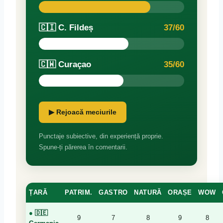
🇨🇮 C. Fildeș
37/60
🇨🇼 Curaçao
35/60
▶ Rejoacă meciurile
Punctaje subiective, din experiență proprie.
Spune-ți părerea în comentarii.
ȚARĂ
PATRIM.
GASTRO
NATURĂ
ORAȘE
WOW
●
🇩🇪
9
7
8
9
8