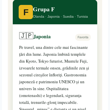
Grupa F
F
Olanda · Japonia · Suedia · Tunisia
🇯🇵
Japonia
Favorita
Pe travel, una dintre cele mai fascinante
țări din lume. Japonia îmbină templele
din Kyoto, Tokyo futurist, Muntele Fuji,
izvoarele termale onsen, grădinile zen și
sezonul cireșilor înfloriți. Gastronomia
japoneză e patrimoniu UNESCO și un
univers în sine. Ospitalitatea
(omotenashi) e legendară, siguranța
totală, trenurile-glonț impecabile.
Singurul „minus” e distanța și un nivel