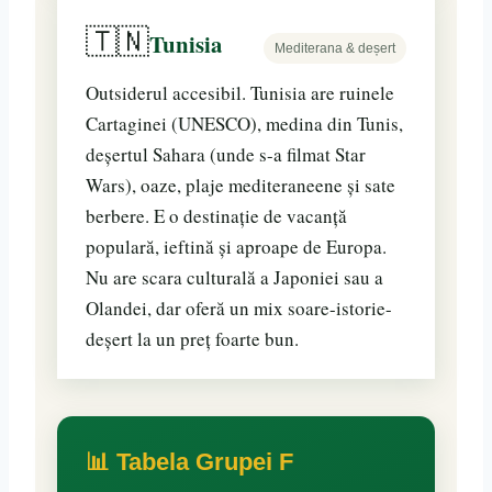
🇹🇳
Tunisia
Mediterana & deșert
Outsiderul accesibil. Tunisia are ruinele
Cartaginei (UNESCO), medina din Tunis,
deșertul Sahara (unde s-a filmat Star
Wars), oaze, plaje mediteraneene și sate
berbere. E o destinație de vacanță
populară, ieftină și aproape de Europa.
Nu are scara culturală a Japoniei sau a
Olandei, dar oferă un mix soare-istorie-
deșert la un preț foarte bun.
📊 Tabela Grupei F