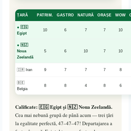
ȚARĂ
PATRIM.
GASTRO
NATURĂ
ORAȘE
WOW
●
🇪🇬
10
6
7
7
10
Egipt
●
🇳🇿
Noua
5
6
10
7
10
Zeelandă
🇮🇷 Iran
9
7
7
7
8
🇧🇪
8
8
4
8
6
Belgia
Calificate: 🇪🇬 Egipt și 🇳🇿 Noua Zeelandă.
Cea mai nebună grupă de până acum — trei țări
la egalitate perfectă, 47–47–47! Departajarea a