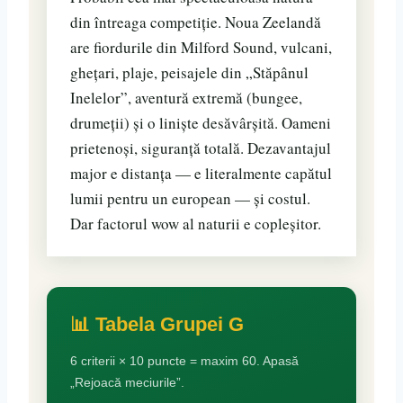
din întreaga competiție. Noua Zeelandă
are fiordurile din Milford Sound, vulcani,
ghețari, plaje, peisajele din „Stăpânul
Inelelor”, aventură extremă (bungee,
drumeții) și o liniște desăvârșită. Oameni
prietenoși, siguranță totală. Dezavantajul
major e distanța — e literalmente capătul
lumii pentru un european — și costul.
Dar factorul wow al naturii e copleșitor.
📊 Tabela Grupei G
6 criterii × 10 puncte = maxim 60. Apasă
„Rejoacă meciurile”.