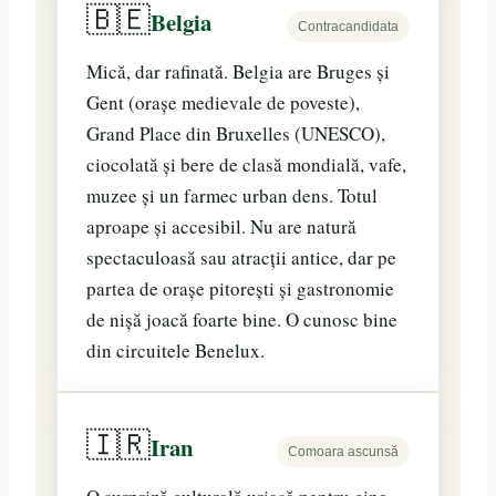
🇧🇪
Belgia
Contracandidata
Mică, dar rafinată. Belgia are Bruges și
Gent (orașe medievale de poveste),
Grand Place din Bruxelles (UNESCO),
ciocolată și bere de clasă mondială, vafe,
muzee și un farmec urban dens. Totul
aproape și accesibil. Nu are natură
spectaculoasă sau atracții antice, dar pe
partea de orașe pitorești și gastronomie
de nișă joacă foarte bine. O cunosc bine
din circuitele Benelux.
🇮🇷
Iran
Comoara ascunsă