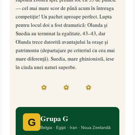
— cel mai mare scor de până acum în întreaga
competiție! Un pachet aproape perfect. Lupta
pentru locul doi a fost dramatică: Olanda și
Suedia au terminat la egalitate, 43–43, dar
Olanda trece datorită avantajului la orașe și
patrimoniu (departajare pe criteriul cu cea mai
mare diferență). Suedia, mare ghinionistă, iese
în ciuda unei naturi superbe.
⚽ ⚽ ⚽
Grupa G
G
Belgia · Egipt · Iran · Noua Zeelandă