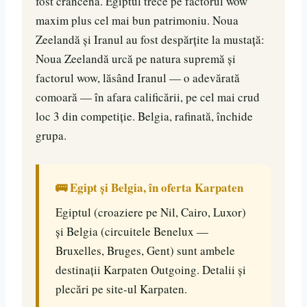
fost crâncenă. Egiptul trece pe factorul wow
maxim plus cel mai bun patrimoniu. Noua
Zeelandă și Iranul au fost despărțite la mustață:
Noua Zeelandă urcă pe natura supremă și
factorul wow, lăsând Iranul — o adevărată
comoară — în afara calificării, pe cel mai crud
loc 3 din competiție. Belgia, rafinată, închide
grupa.
🚌 Egipt și Belgia, în oferta Karpaten
Egiptul (croaziere pe Nil, Cairo, Luxor)
și Belgia (circuitele Benelux —
Bruxelles, Bruges, Gent) sunt ambele
destinații Karpaten Outgoing. Detalii și
plecări pe site-ul Karpaten.