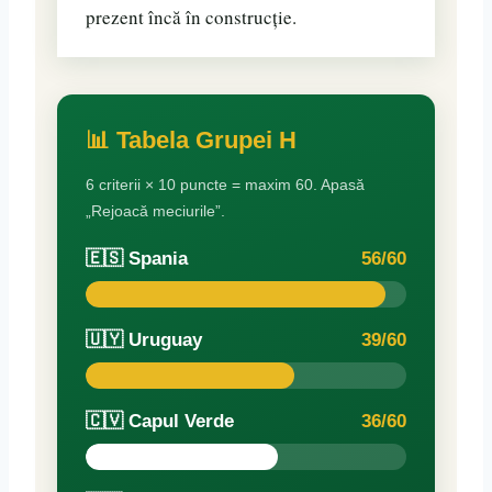
prezent încă în construcție.
📊 Tabela Grupei H
6 criterii × 10 puncte = maxim 60. Apasă
„Rejoacă meciurile”.
🇪🇸 Spania
56/60
🇺🇾 Uruguay
39/60
🇨🇻 Capul Verde
36/60