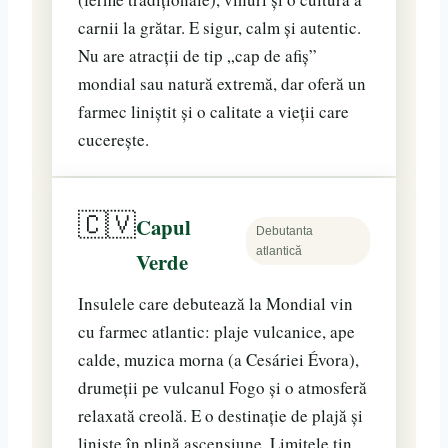
carnii la grătar. E sigur, calm și autentic.
Nu are atracții de tip „cap de afiș”
mondial sau natură extremă, dar oferă un
farmec liniștit și o calitate a vieții care
cucerește.
🇨🇻
Capul
Debutanta
atlantică
Verde
Insulele care debutează la Mondial vin
cu farmec atlantic: plaje vulcanice, ape
calde, muzica morna (a Cesáriei Évora),
drumeții pe vulcanul Fogo și o atmosferă
relaxată creolă. E o destinație de plajă și
liniște în plină ascensiune. Limitele țin