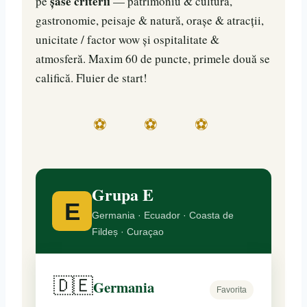
șase criterii
pe
— patrimoniu & cultură,
gastronomie, peisaje & natură, orașe & atracții,
unicitate / factor wow și ospitalitate &
atmosferă. Maxim 60 de puncte, primele două se
califică. Fluier de start!
⚽ ⚽ ⚽
Grupa E
E
Germania · Ecuador · Coasta de
Fildeș · Curaçao
🇩🇪
Germania
Favorita