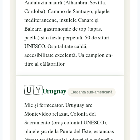
Andaluzia maură (Alhambra, Sevilla,
Cordoba), Camino de Santiago, plajele
mediteraneene, insulele Canare și
Baleare, gastronomie de top (tapas,
paella) și o fiesta perpetuă. 50 de situri
UNESCO. Ospitalitate caldă,
accesibilitate excelentă. Un campion en-
titre al călătoriilor.
🇺🇾
Uruguay
Eleganța sud-americană
Mic și fermecător. Uruguay are
Montevideo relaxat, Colonia del
Sacramento (oraș colonial UNESCO),
plajele șic de la Punta del Este, estancias
(ferme tradiționale), vinuri și o cultură a