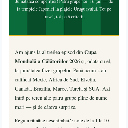
Jumătatea competiției! Patru grupe noi, 16 țări — de
la templele Japoniei la plajele Uruguayului. Tot pe
travel, tot pe 6 criterii.
Cupa
Am ajuns la al treilea episod din
Mondială a Călătoriilor 2026
și, odată cu el,
la jumătatea fazei grupelor. Până acum s-au
calificat Mexic, Africa de Sud, Elveția,
Canada, Brazilia, Maroc, Turcia și SUA. Azi
intră pe teren alte patru grupe pline de nume
mari — și de câteva surprize.
Regula rămâne neschimbată: note de la 1 la 10