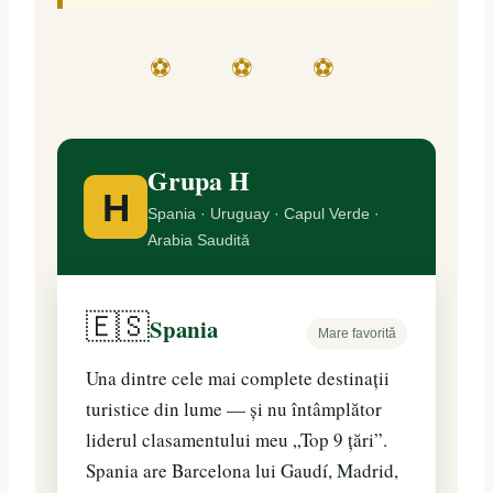
⚽ ⚽ ⚽
Grupa H
H
Spania · Uruguay · Capul Verde ·
Arabia Saudită
🇪🇸
Spania
Mare favorită
Una dintre cele mai complete destinații
turistice din lume — și nu întâmplător
liderul clasamentului meu „Top 9 țări”.
Spania are Barcelona lui Gaudí, Madrid,