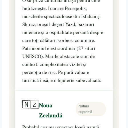
O surpriză culturală uriașă pentru cine
îndrăznește. Iran are Persepolis,
moscheile spectaculoase din Isfahan și
Shiraz, orașul-deșert Yazd, bazaruri
milenare și o ospitalitate persană despre
care toți călătorii vorbesc cu uimire.
Patrimoniul e extraordinar (27 situri
UNESCO). Marile obstacole sunt de
context: complexitatea vizitei și
percepția de risc. Pe pură valoare
turistică însă, e o bijuterie subevaluată.
🇳🇿
Noua
Natura
supremă
Zeelandă
Probabil cea mai spectaculoasă natură