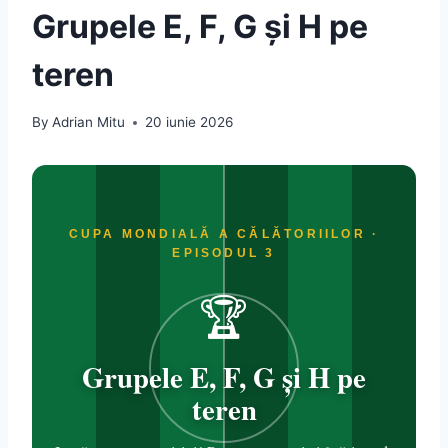
Grupele E, F, G și H pe
teren
By
Adrian Mitu
20 iunie 2026
CUPA MONDIALĂ A CĂLĂTORIILOR ·
EPISODUL 3
🏆
Grupele E, F, G și H pe
teren