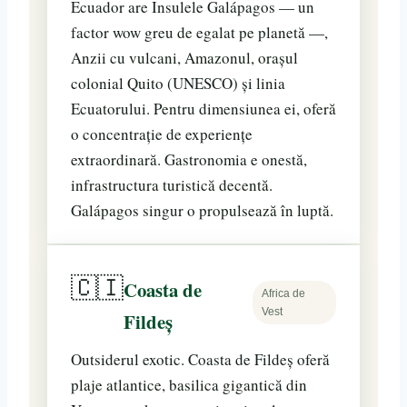
Ecuador are Insulele Galápagos — un
factor wow greu de egalat pe planetă —,
Anzii cu vulcani, Amazonul, orașul
colonial Quito (UNESCO) și linia
Ecuatorului. Pentru dimensiunea ei, oferă
o concentrație de experiențe
extraordinară. Gastronomia e onestă,
infrastructura turistică decentă.
Galápagos singur o propulsează în luptă.
🇨🇮
Coasta de
Africa de
Vest
Fildeș
Outsiderul exotic. Coasta de Fildeș oferă
plaje atlantice, basilica gigantică din