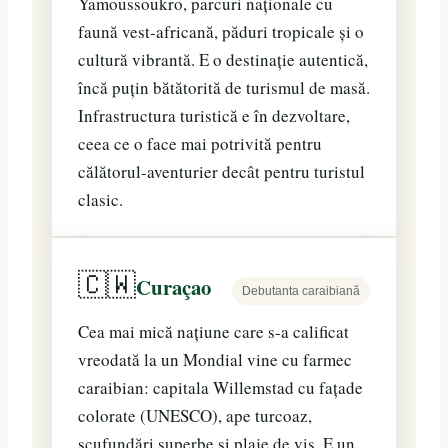
Yamoussoukro, parcuri naționale cu
faună vest-africană, păduri tropicale și o
cultură vibrantă. E o destinație autentică,
încă puțin bătătorită de turismul de masă.
Infrastructura turistică e în dezvoltare,
ceea ce o face mai potrivită pentru
călătorul-aventurier decât pentru turistul
clasic.
🇨🇼
Curaçao
Debutanta caraibiană
Cea mai mică națiune care s-a calificat
vreodată la un Mondial vine cu farmec
caraibian: capitala Willemstad cu fațade
colorate (UNESCO), ape turcoaz,
scufundări superbe și plaje de vis. E un