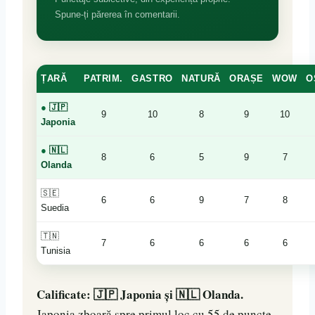
Spune-ți părerea în comentarii.
ȚARĂ
PATRIM.
GASTRO
NATURĂ
ORAȘE
WOW
O
●
🇯🇵
9
10
8
9
10
Japonia
●
🇳🇱
8
6
5
9
7
Olanda
🇸🇪
6
6
9
7
8
Suedia
🇹🇳
7
6
6
6
6
Tunisia
Calificate: 🇯🇵 Japonia și 🇳🇱 Olanda.
Japonia zboară spre primul loc cu 55 de puncte