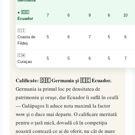
Germania
●
🇪🇨
7
6
9
6
10
Ecuador
🇨🇮
Coasta de
5
6
7
5
6
Fildeș
🇨🇼
5
5
6
5
7
Curaçao
Calificate: 🇩🇪 Germania și 🇪🇨 Ecuador.
Germania ia primul loc pe densitatea de
patrimoniu și orașe, dar Ecuador îi suflă în ceafă
— Galápagos îi aduce nota maximă la factor
wow și o duce mai departe. O calificare meritată
pentru o țară mică, dovadă că în competiția
noastră contează ce ai de oferit, nu cât de mare