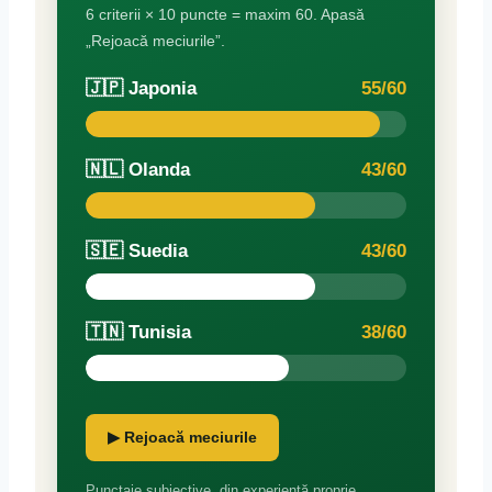
6 criterii × 10 puncte = maxim 60. Apasă
„Rejoacă meciurile”.
🇯🇵 Japonia
55/60
🇳🇱 Olanda
43/60
🇸🇪 Suedia
43/60
🇹🇳 Tunisia
38/60
▶ Rejoacă meciurile
Punctaje subiective, din experiență proprie.