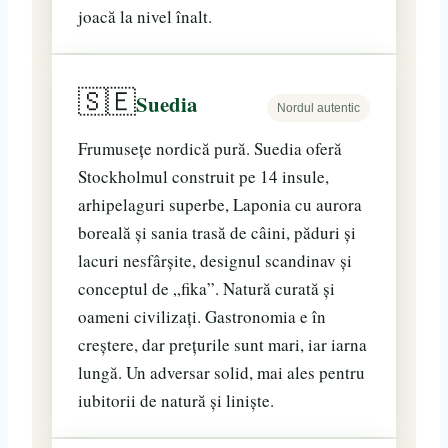
joacă la nivel înalt.
🇸🇪
Suedia
Nordul autentic
Frumusețe nordică pură. Suedia oferă
Stockholmul construit pe 14 insule,
arhipelaguri superbe, Laponia cu aurora
boreală și sania trasă de câini, păduri și
lacuri nesfârșite, designul scandinav și
conceptul de „fika”. Natură curată și
oameni civilizați. Gastronomia e în
creștere, dar prețurile sunt mari, iar iarna
lungă. Un adversar solid, mai ales pentru
iubitorii de natură și liniște.