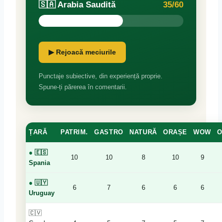
🇸🇦 Arabia Saudită
35/60
▶ Rejoacă meciurile
Punctaje subiective, din experiență proprie.
Spune-ți părerea în comentarii.
ȚARĂ
PATRIM.
GASTRO
NATURĂ
ORAȘE
WOW
O
●
🇪🇸
10
10
8
10
9
Spania
●
🇺🇾
6
7
6
6
6
Uruguay
🇨🇻