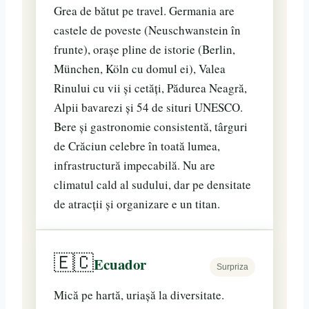
Grea de bătut pe travel. Germania are
castele de poveste (Neuschwanstein în
frunte), orașe pline de istorie (Berlin,
München, Köln cu domul ei), Valea
Rinului cu vii și cetăți, Pădurea Neagră,
Alpii bavarezi și 54 de situri UNESCO.
Bere și gastronomie consistentă, târguri
de Crăciun celebre în toată lumea,
infrastructură impecabilă. Nu are
climatul cald al sudului, dar pe densitate
de atracții și organizare e un titan.
🇪🇨
Ecuador
Surpriza
Mică pe hartă, uriașă la diversitate.