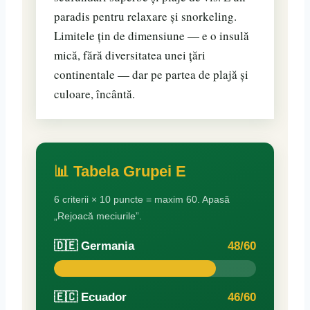
paradis pentru relaxare și snorkeling.
Limitele țin de dimensiune — e o insulă
mică, fără diversitatea unei țări
continentale — dar pe partea de plajă și
culoare, încântă.
📊 Tabela Grupei E
6 criterii × 10 puncte = maxim 60. Apasă
„Rejoacă meciurile”.
🇩🇪 Germania
48/60
🇪🇨 Ecuador
46/60