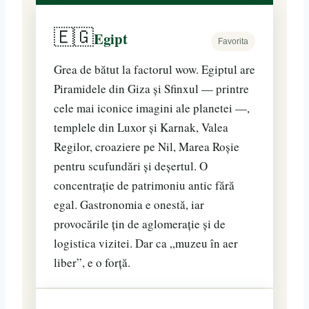
🇪🇬
Egipt
Favorita
Grea de bătut la factorul wow. Egiptul are
Piramidele din Giza și Sfinxul — printre
cele mai iconice imagini ale planetei —,
templele din Luxor și Karnak, Valea
Regilor, croaziere pe Nil, Marea Roșie
pentru scufundări și deșertul. O
concentrație de patrimoniu antic fără
egal. Gastronomia e onestă, iar
provocările țin de aglomerație și de
logistica vizitei. Dar ca „muzeu în aer
liber”, e o forță.