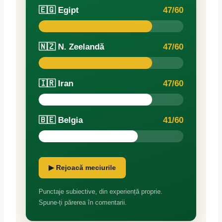
🇪🇬 Egipt
47/60
🇳🇿 N. Zeelandă
47/60
🇮🇷 Iran
47/60
🇧🇪 Belgia
41/60
▶ Rejoacă meciurile
Punctaje subiective, din experiență proprie.
Spune-ți părerea în comentarii.