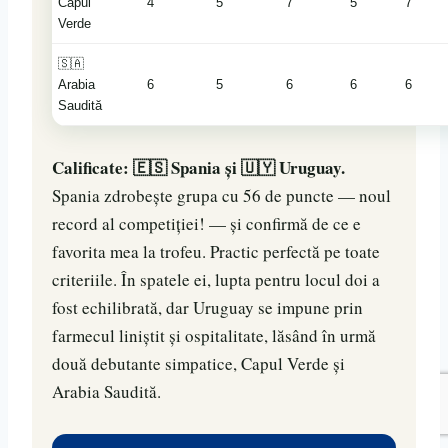
Capul
4
5
7
5
7
Verde
🇸🇦
Arabia
6
5
6
6
6
Saudită
Calificate: 🇪🇸 Spania și 🇺🇾 Uruguay.
Spania zdrobește grupa cu 56 de puncte — noul
record al competiției! — și confirmă de ce e
favorita mea la trofeu. Practic perfectă pe toate
criteriile. În spatele ei, lupta pentru locul doi a
fost echilibrată, dar Uruguay se impune prin
farmecul liniștit și ospitalitate, lăsând în urmă
două debutante simpatice, Capul Verde și
Arabia Saudită.