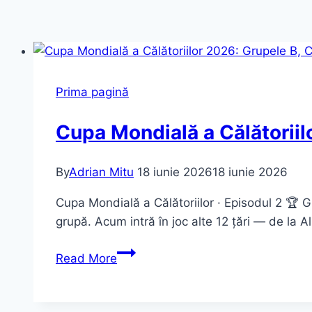
Prima pagină
Cupa Mondială a Călătoriilo
By
Adrian Mitu
18 iunie 2026
18 iunie 2026
Cupa Mondială a Călătoriilor · Episodul 2 🏆 G
grupă. Acum intră în joc alte 12 țări — de la Alpi
Cupa
Read More
Mondială
a
Călătoriilor