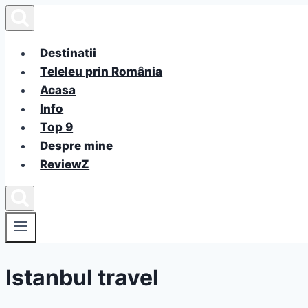
Skip
to
content
Destinatii
Teleleu prin România
Acasa
Info
Top 9
Despre mine
ReviewZ
Istanbul travel