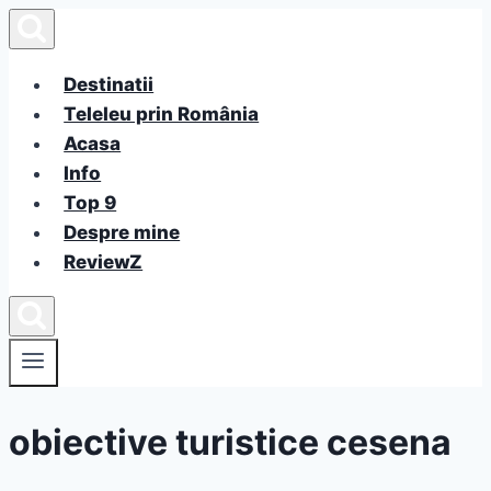
Skip
to
content
Destinatii
Teleleu prin România
Acasa
Info
Top 9
Despre mine
ReviewZ
obiective turistice cesena