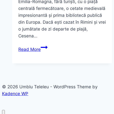
Emilia-Romagna, fără turiști, cu o piață
centrală fermecătoare, o cetate medievală
impresionantă și prima bibliotecă publică
din Europa. Dacă ești cazat în Rimini și vrei
o jumătate de zi departe de plajă,
Cesena…
Excursie
Read More
de
o
zi
în
Cesena
© 2026 Umblu Teleleu - WordPress Theme by
–
Kadence WP
principalele
obiective
turistice