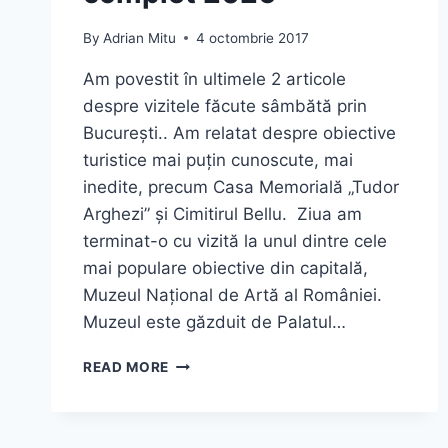
By
Adrian Mitu
4 octombrie 2017
Am povestit în ultimele 2 articole
despre vizitele făcute sâmbătă prin
București.. Am relatat despre obiective
turistice mai puțin cunoscute, mai
inedite, precum Casa Memorială „Tudor
Arghezi” și Cimitirul Bellu. Ziua am
terminat-o cu vizită la unul dintre cele
mai populare obiective din capitală,
Muzeul Național de Artă al României.
Muzeul este găzduit de Palatul…
MUZEUL
READ MORE
NAȚIONAL
DE
ARTĂ
AL