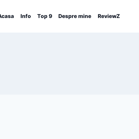
Acasa
Info
Top 9
Despre mine
ReviewZ