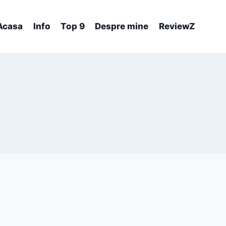
Acasa
Info
Top 9
Despre mine
ReviewZ