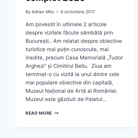
By
Adrian Mitu
4 octombrie 2017
Am povestit în ultimele 2 articole
despre vizitele făcute sâmbătă prin
București.. Am relatat despre obiective
turistice mai puțin cunoscute, mai
inedite, precum Casa Memorială „Tudor
Arghezi” și Cimitirul Bellu. Ziua am
terminat-o cu vizită la unul dintre cele
mai populare obiective din capitală,
Muzeul Național de Artă al României.
Muzeul este găzduit de Palatul…
MUZEUL
READ MORE
NAȚIONAL
DE
ARTĂ
AL