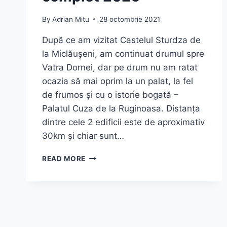
By
Adrian Mitu
28 octombrie 2021
După ce am vizitat Castelul Sturdza de
la Miclăușeni, am continuat drumul spre
Vatra Dornei, dar pe drum nu am ratat
ocazia să mai oprim la un palat, la fel
de frumos și cu o istorie bogată –
Palatul Cuza de la Ruginoasa. Distanța
dintre cele 2 edificii este de aproximativ
30km și chiar sunt…
PALATUL
READ MORE
CUZA
DE
LA
RUGINOASA
–
POVEȘTI