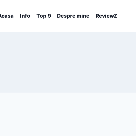
Acasa
Info
Top 9
Despre mine
ReviewZ