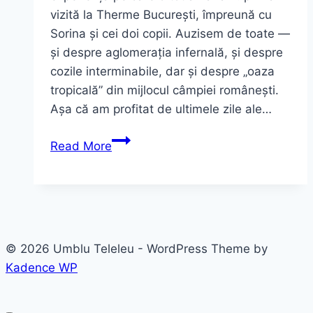
vizită la Therme București, împreună cu
Sorina și cei doi copii. Auzisem de toate —
și despre aglomerația infernală, și despre
cozile interminabile, dar și despre „oaza
tropicală” din mijlocul câmpiei românești.
Așa că am profitat de ultimele zile ale…
Therme
Read More
București
–
O
zi
de
© 2026 Umblu Teleleu - WordPress Theme by
distracție
Kadence WP
în
familie
la