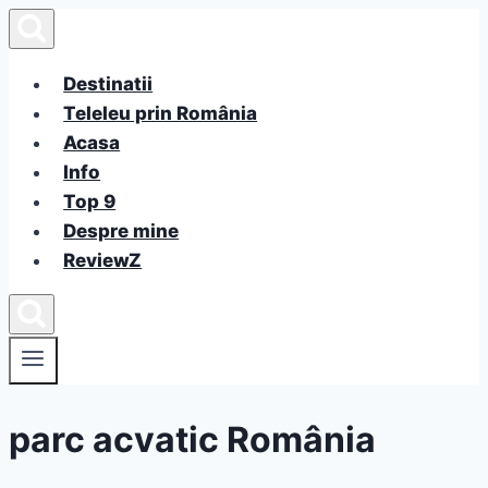
Skip
to
content
Destinatii
Teleleu prin România
Acasa
Info
Top 9
Despre mine
ReviewZ
parc acvatic România