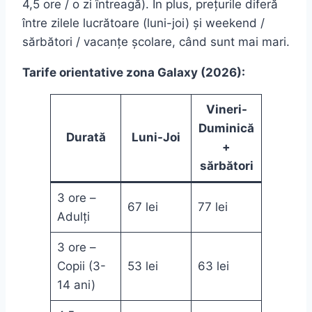
4,5 ore / o zi întreagă). În plus, prețurile diferă
între zilele lucrătoare (luni-joi) și weekend /
sărbători / vacanțe școlare, când sunt mai mari.
Tarife orientative zona Galaxy (2026):
Vineri-
Duminică
Durată
Luni-Joi
+
sărbători
3 ore –
67 lei
77 lei
Adulți
3 ore –
Copii (3-
53 lei
63 lei
14 ani)