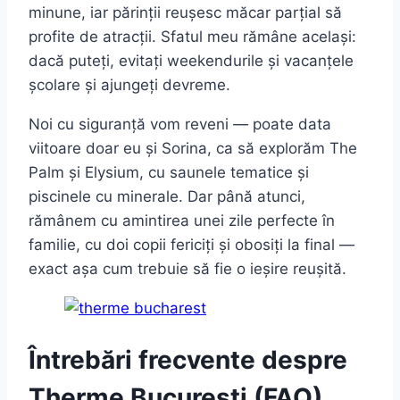
minune, iar părinții reușesc măcar parțial să
profite de atracții. Sfatul meu rămâne același:
dacă puteți, evitați weekendurile și vacanțele
școlare și ajungeți devreme.
Noi cu siguranță vom reveni — poate data
viitoare doar eu și Sorina, ca să explorăm The
Palm și Elysium, cu saunele tematice și
piscinele cu minerale. Dar până atunci,
rămânem cu amintirea unei zile perfecte în
familie, cu doi copii fericiți și obosiți la final —
exact așa cum trebuie să fie o ieșire reușită.
Întrebări frecvente despre
Therme București (FAQ)