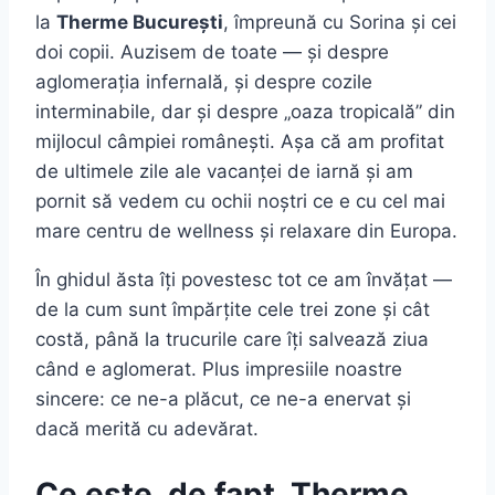
la
Therme București
, împreună cu Sorina și cei
doi copii. Auzisem de toate — și despre
aglomerația infernală, și despre cozile
interminabile, dar și despre „oaza tropicală” din
mijlocul câmpiei românești. Așa că am profitat
de ultimele zile ale vacanței de iarnă și am
pornit să vedem cu ochii noștri ce e cu cel mai
mare centru de wellness și relaxare din Europa.
În ghidul ăsta îți povestesc tot ce am învățat —
de la cum sunt împărțite cele trei zone și cât
costă, până la trucurile care îți salvează ziua
când e aglomerat. Plus impresiile noastre
sincere: ce ne-a plăcut, ce ne-a enervat și
dacă merită cu adevărat.
Ce este, de fapt, Therme