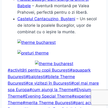
Babele
– Aventură montană pe Valea
Prahovei, perfectă pentru o zi liberă.
Castelul Cantacuzino, Bușteni
– Un secol
de istorie la poalele Bucegilor, ușor de
combinat cu o ieșire la munte.
Post
#
activități pentru copii București
#
aquapark
Tags:
București
#
balotești
#
bilete Therme
Bucuresti
#
ce vizitezi în București
#
cel mai mare
spa Europa
#
cum ajungi la Therme
#
Elysium
Therme
#
Evening Special Therme
#
experiență
Therme
#
merita Therme Bucuresti
#
parc acvatic