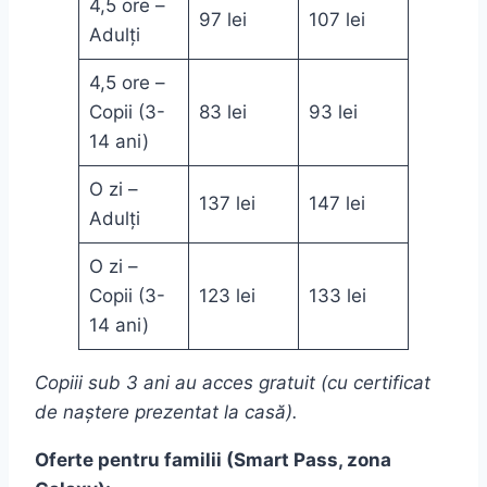
4,5 ore –
97 lei
107 lei
Adulți
4,5 ore –
Copii (3-
83 lei
93 lei
14 ani)
O zi –
137 lei
147 lei
Adulți
O zi –
Copii (3-
123 lei
133 lei
14 ani)
Copiii sub 3 ani au acces gratuit (cu certificat
de naștere prezentat la casă).
Oferte pentru familii (Smart Pass, zona