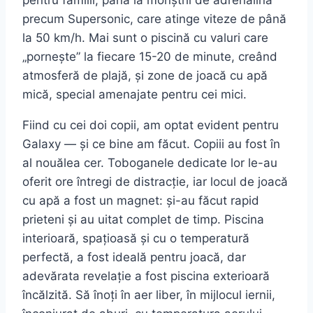
pentru familii, până la monștrii de adrenalină
precum Supersonic, care atinge viteze de până
la 50 km/h. Mai sunt o piscină cu valuri care
„pornește” la fiecare 15-20 de minute, creând
atmosferă de plajă, și zone de joacă cu apă
mică, special amenajate pentru cei mici.
Fiind cu cei doi copii, am optat evident pentru
Galaxy — și ce bine am făcut. Copiii au fost în
al nouălea cer. Toboganele dedicate lor le-au
oferit ore întregi de distracție, iar locul de joacă
cu apă a fost un magnet: și-au făcut rapid
prieteni și au uitat complet de timp. Piscina
interioară, spațioasă și cu o temperatură
perfectă, a fost ideală pentru joacă, dar
adevărata revelație a fost piscina exterioară
încălzită. Să înoți în aer liber, în mijlocul iernii,