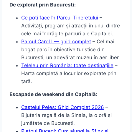
De explorat prin București:
Ce poți face în Parcul Tineretului
–
Activități, program și atracții în unul dintre
cele mai îndrăgite parcuri ale Capitalei.
Parcul Carol I — ghid complet
– Cel mai
bogat parc în obiective turistice din
București, un adevărat muzeu în aer liber.
Teleleu prin România: toate destinațiile
–
Harta completă a locurilor explorate prin
țară.
Escapade de weekend din Capitală:
Castelul Peleș: Ghid Complet 2026
–
Bijuteria regală de la Sinaia, la o oră și
jumătate de București.
Platoul Bucegi: Cum ajungi la Sfinx și