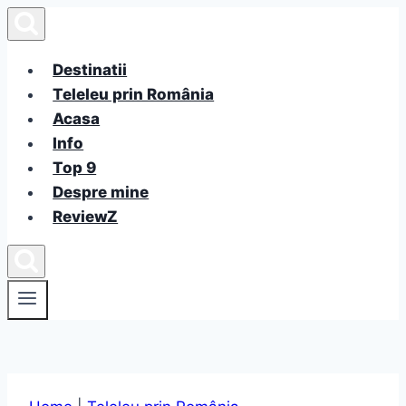
Skip
to
content
Destinatii
Teleleu prin România
Acasa
Info
Top 9
Despre mine
ReviewZ