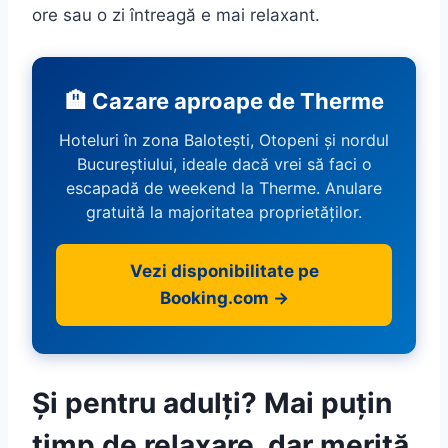
ore sau o zi întreagă e mai relaxant.
🏨 Cazare aproape de Therme
Hoteluri în zona Balotești, Otopeni și nordul
Bucureștiului, ideale dacă vrei să faci o
escapadă de weekend la Therme. Anulare
gratuită la majoritatea proprietăților.
Vezi disponibilitate pe
Booking.com →
Și pentru adulți? Mai puțin
timp de relaxare, dar merită