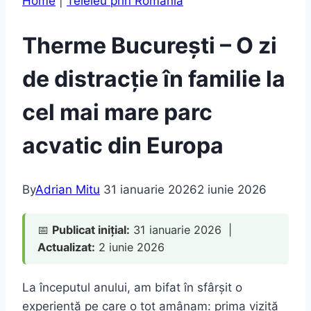
Home
|
Teleleu prin România
Therme București – O zi
de distracție în familie la
cel mai mare parc
acvatic din Europa
By
Adrian Mitu
31 ianuarie 2026
2 iunie 2026
📅
Publicat inițial:
31 ianuarie 2026 |
Actualizat:
2 iunie 2026
La începutul anului, am bifat în sfârșit o
experiență pe care o tot amânam: prima vizită