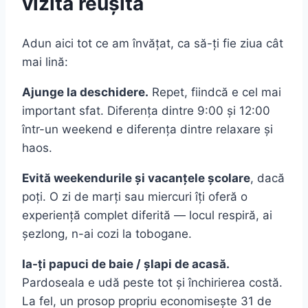
vizită reușită
Adun aici tot ce am învățat, ca să-ți fie ziua cât
mai lină:
Ajunge la deschidere.
Repet, fiindcă e cel mai
important sfat. Diferența dintre 9:00 și 12:00
într-un weekend e diferența dintre relaxare și
haos.
Evită weekendurile și vacanțele școlare
, dacă
poți. O zi de marți sau miercuri îți oferă o
experiență complet diferită — locul respiră, ai
șezlong, n-ai cozi la tobogane.
Ia-ți papuci de baie / șlapi de acasă.
Pardoseala e udă peste tot și închirierea costă.
La fel, un prosop propriu economisește 31 de