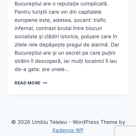
Bucureștiul are o reputație complicată.
Pentru turiștii care vin din capitalele
europene este, adesea, șocant: trafic
infernal, contrast brutal între blocuri
socialiste și clădiri istorice, poluare care în
zilele rele depășește pragul de alarmă. Dar
Bucureștiul are și un secret pe care puțini
străini îl descoperă, iar mulți localnici îl iau
de-a gata: are unele…
TOP
READ MORE
9
PARCURI
DIN
BUCUREȘTI:
GHID
COMPLET
© 2026 Umblu Teleleu - WordPress Theme by
2026
Kadence WP
–