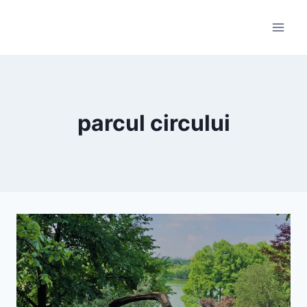
Skip
to
content
parcul circului