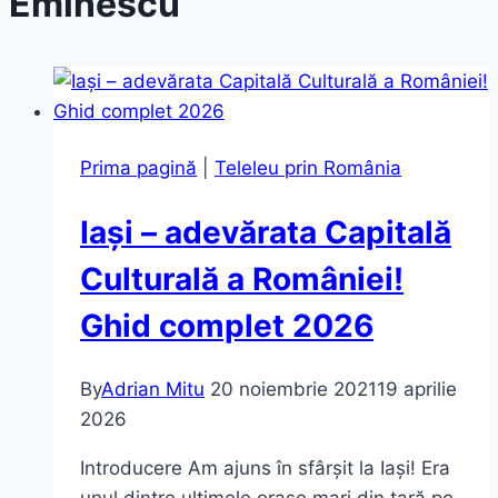
Eminescu
Prima pagină
|
Teleleu prin România
Iași – adevărata Capitală
Culturală a României!
Ghid complet 2026
By
Adrian Mitu
20 noiembrie 2021
19 aprilie
2026
Introducere Am ajuns în sfârșit la Iași! Era