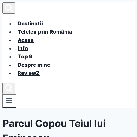
Skip
to
content
Destinatii
Teleleu prin România
Acasa
Info
Top 9
Despre mine
ReviewZ
Parcul Copou Teiul lui