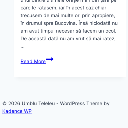
unul dintre ultimele orașe mari din țară pe
care le ratasem, iar în acest caz chiar
trecusem de mai multe ori prin apropiere,
în drumul spre Bucovina. Însă niciodată nu
am avut timpul necesar să facem un ocol.
De această dată nu am vrut să mai ratez,
…
Iași
Read More
–
adevărata
Capitală
Culturală
a
© 2026 Umblu Teleleu - WordPress Theme by
României!
Kadence WP
Ghid
complet