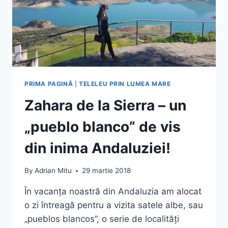
PRIMA PAGINĂ
|
TELELEU PRIN LUMEA MARE
Zahara de la Sierra – un
„pueblo blanco” de vis
din inima Andaluziei!
By
Adrian Mitu
29 martie 2018
În vacanța noastră din Andaluzia am alocat
o zi întreagă pentru a vizita satele albe, sau
„pueblos blancos”, o serie de localități