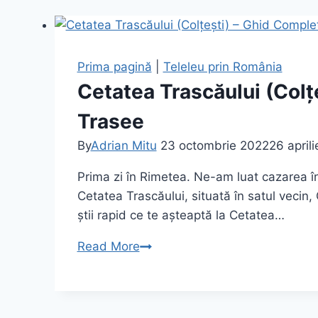
Prima pagină
|
Teleleu prin România
Cetatea Trascăului (Colț
Trasee
By
Adrian Mitu
23 octombrie 2022
26 april
Prima zi în Rimetea. Ne-am luat cazarea î
Cetatea Trascăului, situată în satul vecin
știi rapid ce te așteaptă la Cetatea…
Cetatea
Read More
Trascăului
(Colțești)
–