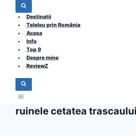
Skip
to
Destinatii
content
Teleleu prin România
Acasa
Info
Top 9
Despre mine
ReviewZ
ruinele cetatea trascaulu