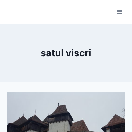
Skip
to
content
satul viscri