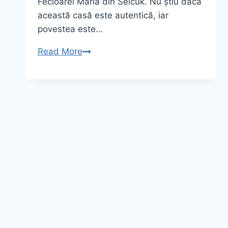
Fecioarei Maria din Selcuk. Nu știu dacă
această casă este autentică, iar
povestea este…
Casa
Read More
Maicii
Domnului
din
Selcuk
–
Meryemana
Evi