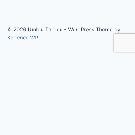
© 2026 Umblu Teleleu - WordPress Theme by
Kadence WP
Destinatii
Teleleu prin România
Acasa
Info
Top 9
Despre mine
ReviewZ