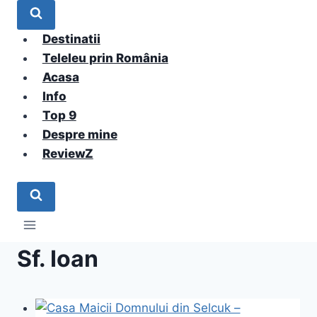
Skip
to
Destinatii
content
Teleleu prin România
Acasa
Info
Top 9
Despre mine
ReviewZ
Sf. Ioan