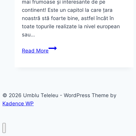
mai frumoase și interesante de pe
continent! Este un capitol la care țara
noastră stă foarte bine, astfel încât în
toate topurile realizate la nivel european
sau…
TOP
Read More
9
Cele
Mai
Frumoase
și
© 2026 Umblu Teleleu - WordPress Theme by
Interesante
Kadence WP
CASTELE
din
EUROPA!