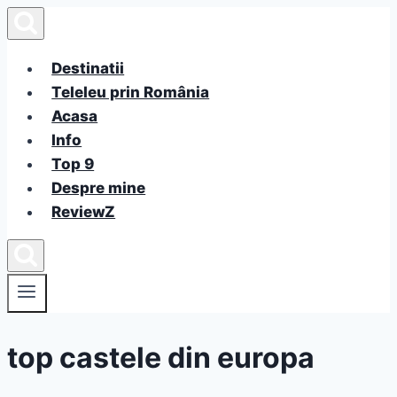
Skip
to
content
Destinatii
Teleleu prin România
Acasa
Info
Top 9
Despre mine
ReviewZ
top castele din europa