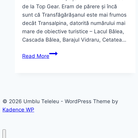
de la Top Gear. Eram de părere și încă
sunt că Transfăgărășanul este mai frumos
decât Transalpina, datorită numărului mai
mare de obiective turistice – Lacul Bâlea,
Cascada Bâlea, Barajul Vidraru, Cetatea…
Transalpina
Read More
–
cea
mai
înaltă
șosea
© 2026 Umblu Teleleu - WordPress Theme by
din
Kadence WP
România
și
din
Carpați