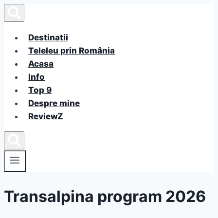
Skip
to
content
Destinatii
Teleleu prin România
Acasa
Info
Top 9
Despre mine
ReviewZ
Transalpina program 2026