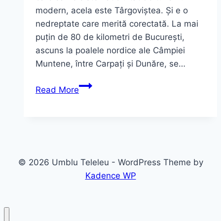
modern, acela este Târgoviștea. Și e o
nedreptate care merită corectată. La mai
puțin de 80 de kilometri de București,
ascuns la poalele nordice ale Câmpiei
Muntene, între Carpați și Dunăre, se…
Târgoviște
Read More
–
Ghid
complet
2026:
capitala
© 2026 Umblu Teleleu - WordPress Theme by
medievală
Kadence WP
a
Țării
Românești