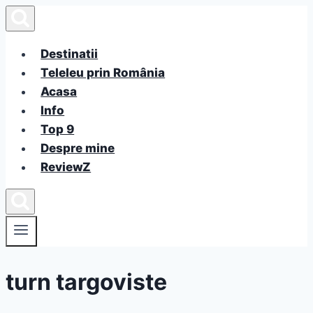
Skip
to
content
Destinatii
Teleleu prin România
Acasa
Info
Top 9
Despre mine
ReviewZ
turn targoviste