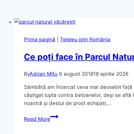
Prima pagină
|
Teleleu prin România
Ce poți face în Parcul Nat
By
Adrian Mitu
6 august 2018
18 aprilie 2026
Sâmbătă am încercat ceva mai deosebit față de
câștigat lupta contra betoanelor, deși se află
noastră și destul de prost echipați,…
Ce
Read More
poți
face