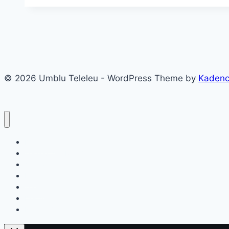
în
Parcul
Natural
Văcărești
din
© 2026 Umblu Teleleu - WordPress Theme by
Kaden
București
—
Ghid
complet
2026
Destinatii
Teleleu prin România
Acasa
Info
Top 9
Despre mine
ReviewZ