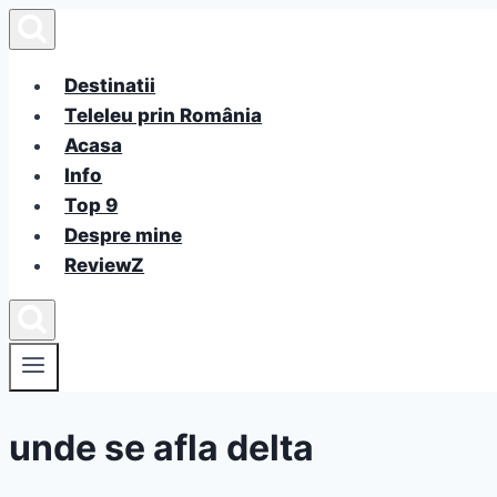
Skip
to
content
Destinatii
Teleleu prin România
Acasa
Info
Top 9
Despre mine
ReviewZ
unde se afla delta