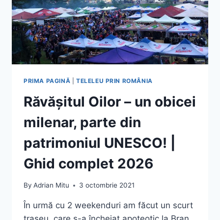
PRIMA PAGINĂ
|
TELELEU PRIN ROMÂNIA
Răvășitul Oilor – un obicei
milenar, parte din
patrimoniul UNESCO! |
Ghid complet 2026
By
Adrian Mitu
3 octombrie 2021
În urmă cu 2 weekenduri am făcut un scurt
traseu, care s-a încheiat apoteotic la Bran,