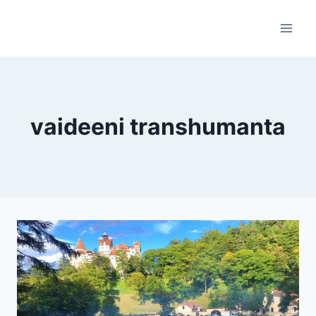
Skip
to
content
vaideeni transhumanta