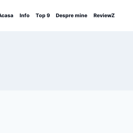
Acasa
Info
Top 9
Despre mine
ReviewZ