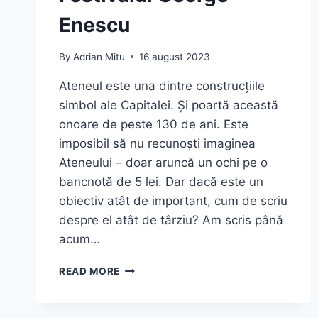
Enescu
By
Adrian Mitu
16 august 2023
Ateneul este una dintre construcțiile
simbol ale Capitalei. Și poartă această
onoare de peste 130 de ani. Este
imposibil să nu recunoști imaginea
Ateneului – doar aruncă un ochi pe o
bancnotă de 5 lei. Dar dacă este un
obiectiv atât de important, cum de scriu
despre el atât de târziu? Am scris până
acum…
ATENEUL
READ MORE
ROMÂN
–
GHID