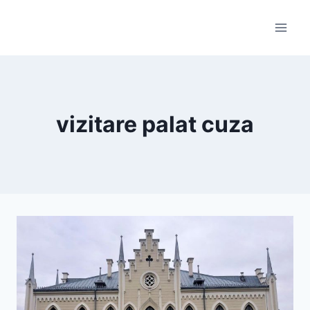
Skip
to
content
vizitare palat cuza