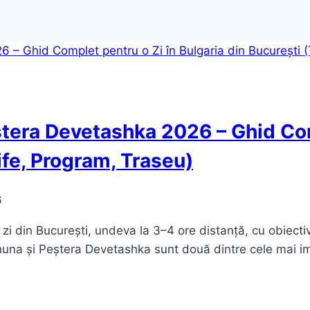
tera Devetashka 2026 – Ghid Com
ife, Program, Traseu)
6
o zi din București, undeva la 3–4 ore distanță, cu obiecti
una și Peștera Devetashka sunt două dintre cele mai i