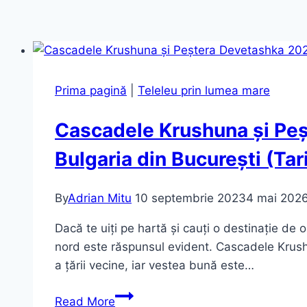
Prima pagină
|
Teleleu prin lumea mare
Cascadele Krushuna și Peș
Bulgaria din București (Tar
By
Adrian Mitu
10 septembrie 2023
4 mai 202
Dacă te uiți pe hartă și cauți o destinație de 
nord este răspunsul evident. Cascadele Krush
a țării vecine, iar vestea bună este…
Cascadele
Read More