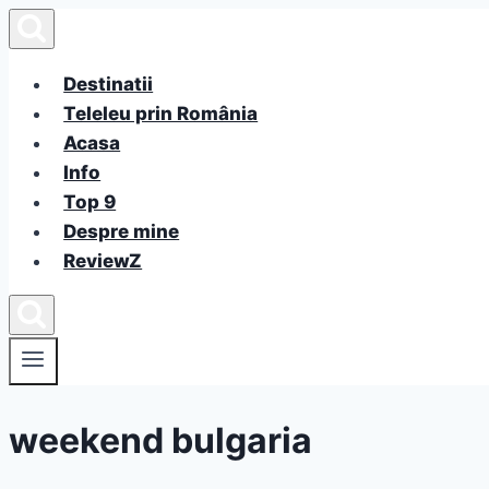
Skip
to
content
Destinatii
Teleleu prin România
Acasa
Info
Top 9
Despre mine
ReviewZ
weekend bulgaria