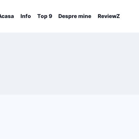
Acasa
Info
Top 9
Despre mine
ReviewZ