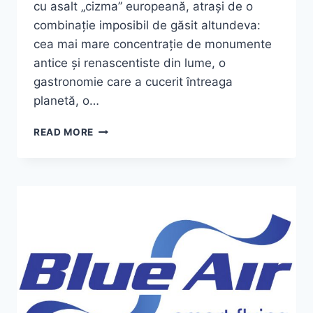
cu asalt „cizma” europeană, atrași de o
combinație imposibil de găsit altundeva:
cea mai mare concentrație de monumente
antice și renascentiste din lume, o
gastronomie care a cucerit întreaga
planetă, o…
TOP
READ MORE
9
ORAȘE
SUPERBE
DIN
ITALIA,
PERFECTE
PENTRU
UN
CITY
BREAK!