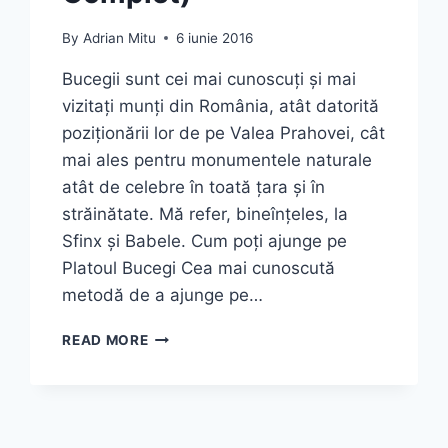
By
Adrian Mitu
6 iunie 2016
Bucegii sunt cei mai cunoscuți și mai
vizitați munți din România, atât datorită
poziționării lor de pe Valea Prahovei, cât
mai ales pentru monumentele naturale
atât de celebre în toată țara și în
străinătate. Mă refer, bineînțeles, la
Sfinx și Babele. Cum poți ajunge pe
Platoul Bucegi Cea mai cunoscută
metodă de a ajunge pe…
PLATOUL
READ MORE
BUCEGI
2026:
CUM
AJUNGI
LA