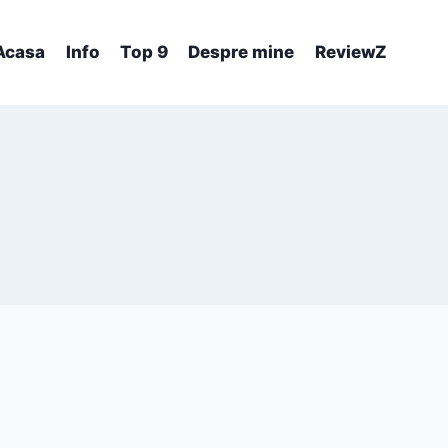
Acasa
Info
Top 9
Despre mine
ReviewZ