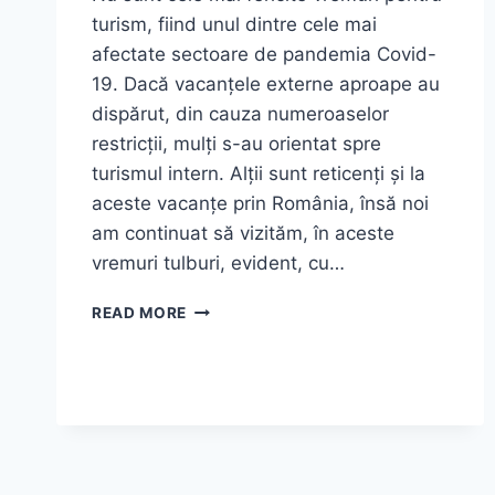
turism, fiind unul dintre cele mai
afectate sectoare de pandemia Covid-
19. Dacă vacanțele externe aproape au
dispărut, din cauza numeroaselor
restricții, mulți s-au orientat spre
turismul intern. Alții sunt reticenți și la
aceste vacanțe prin România, însă noi
am continuat să vizităm, în aceste
vremuri tulburi, evident, cu…
MOIECIU
READ MORE
DE
SUS
–
ESCAPADĂ
LA
MUNTE
PE
VREME