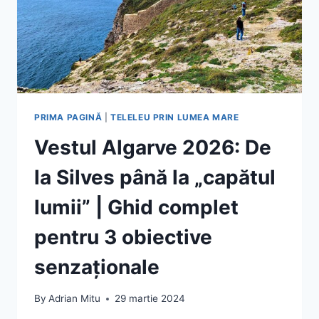
PRIMA PAGINĂ
|
TELELEU PRIN LUMEA MARE
Vestul Algarve 2026: De
la Silves până la „capătul
lumii” | Ghid complet
pentru 3 obiective
senzaționale
By
Adrian Mitu
29 martie 2024