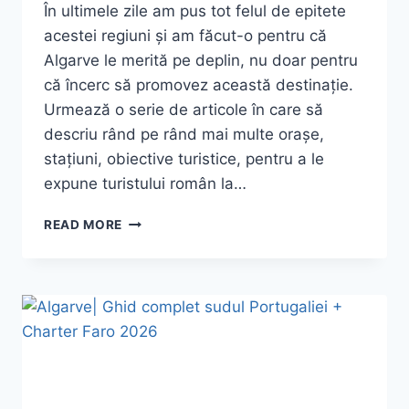
În ultimele zile am pus tot felul de epitete
acestei regiuni și am făcut-o pentru că
Algarve le merită pe deplin, nu doar pentru
că încerc să promovez această destinație.
Urmează o serie de articole în care să
descriu rând pe rând mai multe orașe,
stațiuni, obiective turistice, pentru a le
expune turistului român la…
VESTUL
READ MORE
ALGARVE
2026:
DE
LA
SILVES
PÂNĂ
LA
„CAPĂTUL
LUMII”