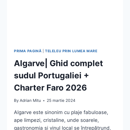
|
GHID
COMPLET
PENTRU
3
OBIECTIVE
SENZAȚIONALE
PRIMA PAGINĂ
|
TELELEU PRIN LUMEA MARE
Algarve| Ghid complet
sudul Portugaliei +
Charter Faro 2026
By
Adrian Mitu
25 martie 2024
Algarve este sinonim cu plaje fabuloase,
ape limpezi, cristaline, unde soarele,
gastronomia și vinul local se întrepătrund.