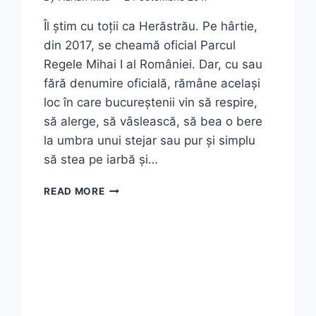
Îl știm cu toții ca Herăstrău. Pe hârtie,
din 2017, se cheamă oficial Parcul
Regele Mihai I al României. Dar, cu sau
fără denumire oficială, rămâne același
loc în care bucureștenii vin să respire,
să alerge, să vâslească, să bea o bere
la umbra unui stejar sau pur și simplu
să stea pe iarbă și…
CE
READ MORE
POȚI
FACE
ÎN
PARCUL
HERĂSTRĂU
DIN
BUCUREȘTI
—