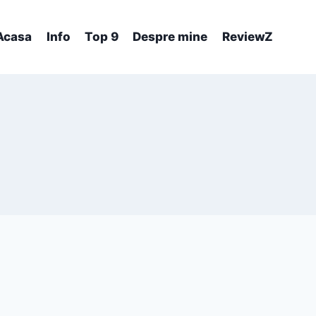
Acasa
Info
Top 9
Despre mine
ReviewZ