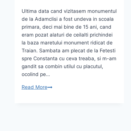
Ultima data cand vizitasem monumentul
de la Adamclisi a fost undeva in scoala
primara, deci mai bine de 15 ani, cand
eram pozat alaturi de ceilalti prichindei
la baza maretului monument ridicat de
Traian. Sambata am plecat de la Fetesti
spre Constanta cu ceva treaba, si m-am
gandit sa combin utilul cu placutul,
ocolind pe…
Adamclisi
Read More
–
amintirea
lăsată
de
Împăratul