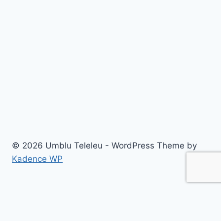
Traian,
la
doi
pași
de
Constanța
© 2026 Umblu Teleleu - WordPress Theme by
Kadence WP
Destinatii