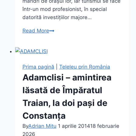
mândri de orașul lor, iar turismul se face
într-un mod profesionist, în special
datorită investițiilor majore…
Alba
Read More
Iulia
–
Capitala
Marii
Prima pagină
|
Teleleu prin România
Uniri
Adamclisi – amintirea
și
vizită
lăsată de Împăratul
la
Traian, la doi pași de
Cetatea
Alba
Constanța
Carolina
By
Adrian Mitu
1 aprilie 2014
18 februarie
2026