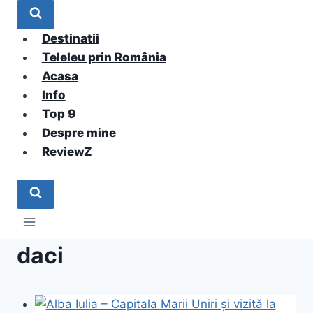
Skip
to
Destinatii
content
Teleleu prin România
Acasa
Info
Top 9
Despre mine
ReviewZ
daci