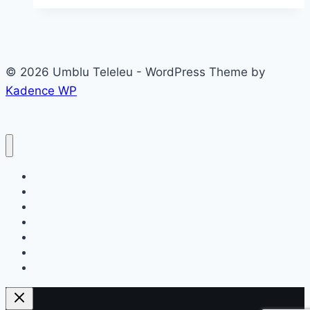
de
GROAZĂ
9
destinații
© 2026 Umblu Teleleu - WordPress Theme by
europene
Kadence WP
pentru
HALLOWEEN!
Destinatii
Teleleu prin România
Acasa
Info
Top 9
Despre mine
ReviewZ