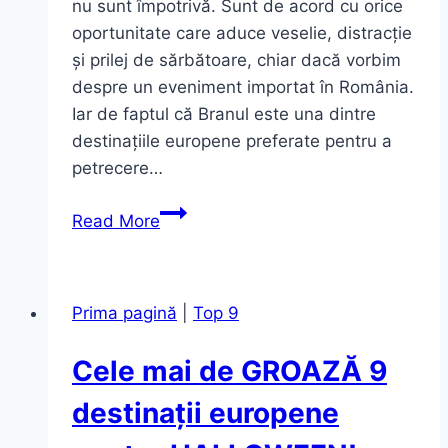
nu sunt împotrivă. Sunt de acord cu orice
oportunitate care aduce veselie, distracție
și prilej de sărbătoare, chiar dacă vorbim
despre un eveniment importat în România.
Iar de faptul că Branul este una dintre
destinațiile europene preferate pentru a
petrecere…
Halloween
Read More
la
Bran…
succes
Prima pagină
|
Top 9
răsunător
sau
Cele mai de GROAZĂ 9
eșec
lamentabil?
destinații europene