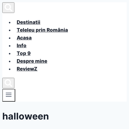
Skip
to
content
Destinatii
Teleleu prin România
Acasa
Info
Top 9
Despre mine
ReviewZ
halloween