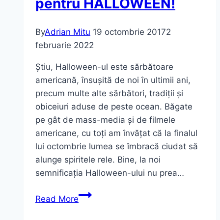
pentru HALLOWEEN!
By
Adrian Mitu
19 octombrie 2017
2
februarie 2022
Știu, Halloween-ul este sărbătoare
americană, însușită de noi în ultimii ani,
precum multe alte sărbători, tradiții și
obiceiuri aduse de peste ocean. Băgate
pe gât de mass-media și de filmele
americane, cu toți am învățat că la finalul
lui octombrie lumea se îmbracă ciudat să
alunge spiritele rele. Bine, la noi
semnificația Halloween-ului nu prea…
Cele
Read More
mai