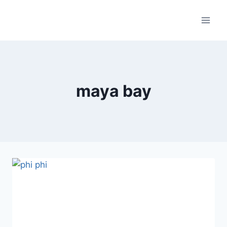
Skip
to
content
maya bay