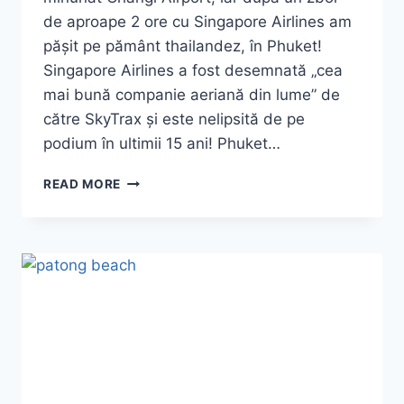
de aproape 2 ore cu Singapore Airlines am
pășit pe pământ thailandez, în Phuket!
Singapore Airlines a fost desemnată „cea
mai bună companie aeriană din lume” de
către SkyTrax și este nelipsită de pe
podium în ultimii 15 ani! Phuket…
KO
READ MORE
PHI
PHI
2026
|
GHID
COMPLET:
MAYA
BAY,
MONKEY
BEACH,
TRANSPORT