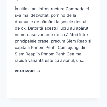
În ultimii ani infrastructura Cambodgiei
s-a mai dezvoltat, pornind de la
drumurile de pământ la șosele destul
de ok. Datorită acestui lucru au apărut
numeroase variante de a călători între
principalele orașe, precum Siem Reap și
capitala Phnom Penh. Cum ajungi din
Siem Reap în Phnom Penh Cea mai
rapidă variantă este cu avionul, un…
PHNOM
READ MORE
PENH,
CAMBODGIA
–
CAPITALA
CU
SUFLET
RĂNIT,