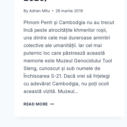
By
Adrian Mitu
26 martie 2019
Phnom Penh și Cambodgia nu au trecut
încă peste atrocitățile khmerilor roșii,
una dintre cele mai dureroase amintiri
colective ale umanității. Iar cel mai
puternic loc care păstrează această
memorie este Muzeul Genocidului Tuol
Sleng, cunoscut și sub numele de
Închisoarea S-21. Dacă vrei să înțelegi
cu adevărat Cambodgia, nu poți ocoli
această vizită. Muzeul…
MUZEUL
READ MORE
GENOCIDULUI
TUOL
SLENG
ȘI