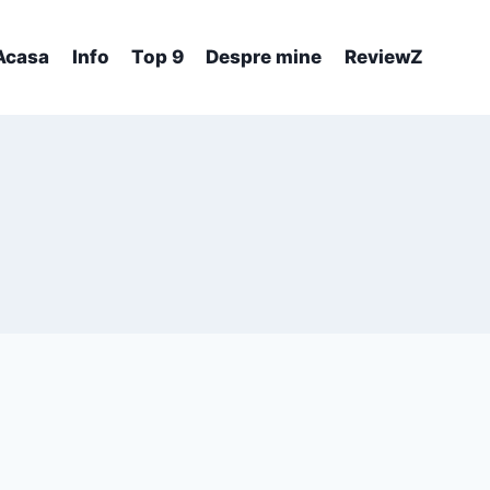
Acasa
Info
Top 9
Despre mine
ReviewZ