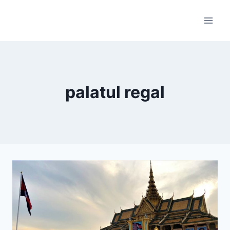
Skip
to
content
palatul regal