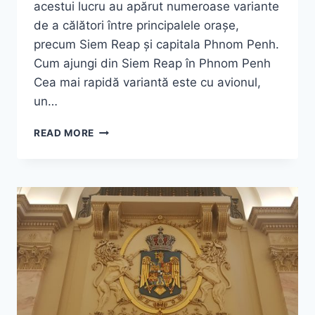
acestui lucru au apărut numeroase variante
de a călători între principalele orașe,
precum Siem Reap și capitala Phnom Penh.
Cum ajungi din Siem Reap în Phnom Penh
Cea mai rapidă variantă este cu avionul,
un…
PHNOM
READ MORE
PENH,
CAMBODGIA
–
CAPITALA
CU
SUFLET
RĂNIT,
DAR
CU
INIMĂ
DESCHISĂ!