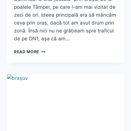
poalele Tâmpei, pe care l-am mai vizitat de
zeci de ori. Ideea principală era să mâncăm
ceva prin oraș, dacă tot am avut drum prin
zonă. Însă nici nu ne grăbeam spre traficul
de pe DN1, așa că am…
MUZEUL
READ MORE
PRIMA
ȘCOALĂ
ROMÂNEASCĂ
DIN
BRAȘOV
–
O
SURPRIZĂ
URIAȘĂ!
|
GHID
COMPLET
2026