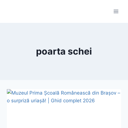
Skip
to
content
poarta schei