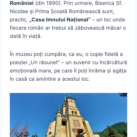
României
(din 1990). Prin urmare, Biserica Sf.
Nicolae și Prima Școală Românească sunt,
practic,
„Casa Imnului Național”
– un loc unde
fiecare român ar trebui să zăbovească măcar o
dată în viață.
În muzeu poți cumpăra, ca eu, o copie fidelă a
poeziei „Un răsunet” – un suvenir cu încărcătură
emoțională mare, pe care îl poți înrăma și agăța
în casă ca amintire a acestui loc.