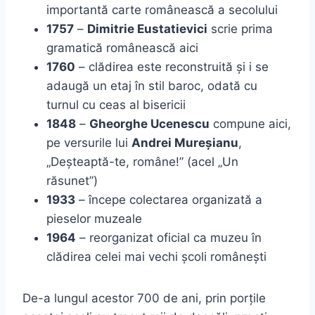
importantă carte românească a secolului
1757
–
Dimitrie Eustatievici
scrie prima
gramatică românească aici
1760
– clădirea este reconstruită și i se
adaugă un etaj în stil baroc, odată cu
turnul cu ceas al bisericii
1848
–
Gheorghe Ucenescu
compune aici,
pe versurile lui
Andrei Mureșianu
,
„Deșteaptă-te, române!” (acel „Un
răsunet”)
1933
– începe colectarea organizată a
pieselor muzeale
1964
– reorganizat oficial ca muzeu în
clădirea celei mai vechi școli românești
De-a lungul acestor 700 de ani, prin porțile