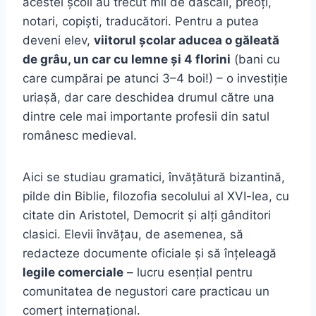
acestei școli au trecut mii de dascăli, preoți,
notari, copiști, traducători. Pentru a putea
deveni elev,
viitorul școlar aducea o găleată
de grâu, un car cu lemne și 4 florini
(bani cu
care cumpărai pe atunci 3–4 boi!) – o investiție
uriașă, dar care deschidea drumul către una
dintre cele mai importante profesii din satul
românesc medieval.
Aici se studiau gramatici, învățătură bizantină,
pilde din Biblie, filozofia secolului al XVI-lea, cu
citate din Aristotel, Democrit și alți gânditori
clasici. Elevii învățau, de asemenea, să
redacteze documente oficiale și să înțeleagă
legile comerciale
– lucru esențial pentru
comunitatea de negustori care practicau un
comerț internațional.