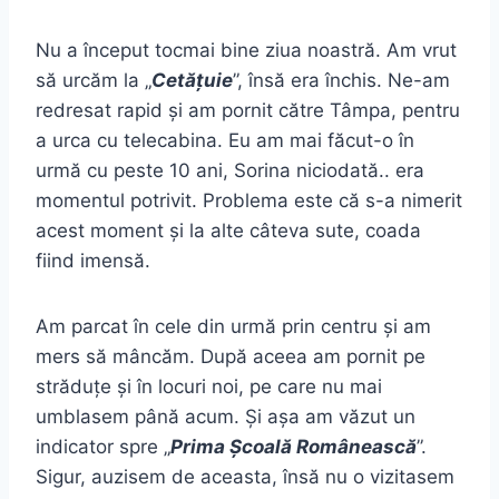
Nu a început tocmai bine ziua noastră. Am vrut
să urcăm la „
Cetățuie
”, însă era închis. Ne-am
redresat rapid și am pornit către Tâmpa, pentru
a urca cu telecabina. Eu am mai făcut-o în
urmă cu peste 10 ani, Sorina niciodată.. era
momentul potrivit. Problema este că s-a nimerit
acest moment și la alte câteva sute, coada
fiind imensă.
Am parcat în cele din urmă prin centru și am
mers să mâncăm. După aceea am pornit pe
străduțe și în locuri noi, pe care nu mai
umblasem până acum. Și așa am văzut un
indicator spre „
Prima Școală Românească
”.
Sigur, auzisem de aceasta, însă nu o vizitasem