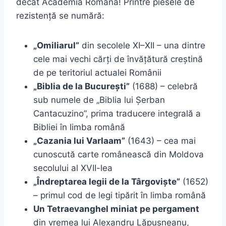
decât Academia Română! Printre piesele de
rezistență se numără:
„Omiliarul”
din secolele XI–XII – una dintre
cele mai vechi cărți de învățătură creștină
de pe teritoriul actualei Românii
„Biblia de la București”
(1688) – celebră
sub numele de „Biblia lui Șerban
Cantacuzino”, prima traducere integrală a
Bibliei în limba română
„Cazania lui Varlaam”
(1643) – cea mai
cunoscută carte românească din Moldova
secolului al XVII-lea
„Îndreptarea legii de la Târgoviște”
(1652)
– primul cod de legi tipărit în limba română
Un Tetraevanghel miniat pe pergament
din vremea lui Alexandru Lăpușneanu,