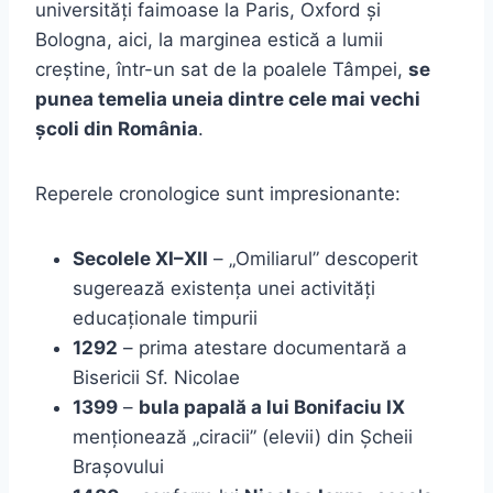
universități faimoase la Paris, Oxford și
Bologna, aici, la marginea estică a lumii
creștine, într-un sat de la poalele Tâmpei,
se
punea temelia uneia dintre cele mai vechi
școli din România
.
Reperele cronologice sunt impresionante:
Secolele XI–XII
– „Omiliarul” descoperit
sugerează existența unei activități
educaționale timpurii
1292
– prima atestare documentară a
Bisericii Sf. Nicolae
1399
–
bula papală a lui Bonifaciu IX
menționează „ciracii” (elevii) din Șcheii
Brașovului