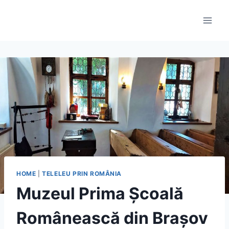
Skip
to
content
HOME
|
TELELEU PRIN ROMÂNIA
Muzeul Prima Școală
Românească din Brașov