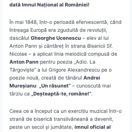
dată Imnul Național al României!
În mai 1848, într-o perioadă efervescentă, când
întreaga Europă era zguduită de revoluții,
dascălul
Gheorghe Ucenescu
– elev al lui
Anton Pann și cântăreț în strana Bisericii Sf.
Nicolae – a aplicat linia melodică compusă de
Anton Pann
pentru poezia „Adio. La
Târgoviște” a lui Grigore Alexandrescu pe o
poezie nouă, creată de tânărul
Andrei
Mureșianu
:
„Un răsunet”
– cunoscută mai
târziu ca
„Deșteaptă-te, române!”
.
Ceea ce a început ca un exercițiu muzical într-o
strană de biserică transilvăneană a devenit,
peste un secol și jumătate,
imnul oficial al