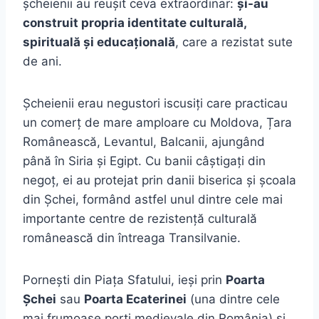
șcheienii au reușit ceva extraordinar:
și-au
construit propria identitate culturală,
spirituală și educațională
, care a rezistat sute
de ani.
Șcheienii erau negustori iscusiți care practicau
un comerț de mare amploare cu Moldova, Țara
Românească, Levantul, Balcanii, ajungând
până în Siria și Egipt. Cu banii câștigați din
negoț, ei au protejat prin danii biserica și școala
din Șchei, formând astfel unul dintre cele mai
importante centre de rezistență culturală
românească din întreaga Transilvanie.
Pornești din Piața Sfatului, ieși prin
Poarta
Șchei
sau
Poarta Ecaterinei
(una dintre cele
mai frumoase porți medievale din România) și