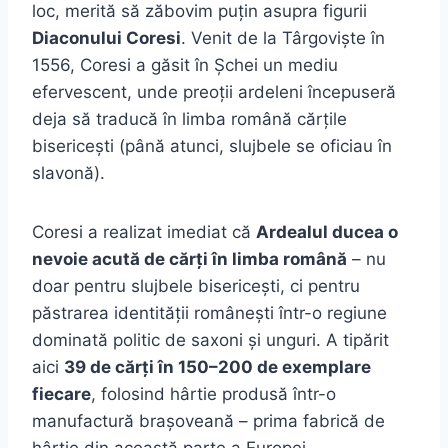
loc, merită să zăbovim puțin asupra figurii
Diaconului Coresi
. Venit de la Târgoviște în
1556, Coresi a găsit în Șchei un mediu
efervescent, unde preoții ardeleni începuseră
deja să traducă în limba română cărțile
bisericești (până atunci, slujbele se oficiau în
slavonă).
Coresi a realizat imediat că
Ardealul ducea o
nevoie acută de cărți în limba română
– nu
doar pentru slujbele bisericești, ci pentru
păstrarea identității românești într-o regiune
dominată politic de saxoni și unguri. A tipărit
aici
39 de cărți în 150–200 de exemplare
fiecare
, folosind hârtie produsă într-o
manufactură brașoveană – prima fabrică de