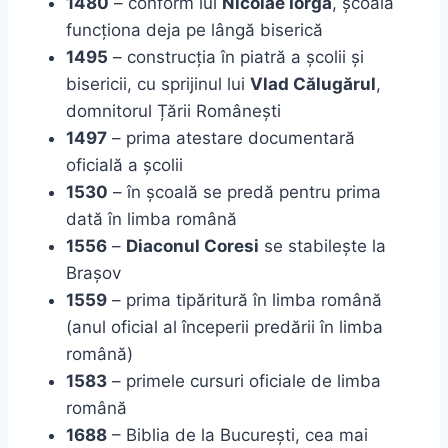
1480
– conform lui
Nicolae Iorga
, școala
funcționa deja pe lângă biserică
1495
– construcția în piatră a școlii și
bisericii, cu sprijinul lui
Vlad Călugărul
,
domnitorul Țării Românești
1497
– prima atestare documentară
oficială a școlii
1530
– în școală se predă pentru prima
dată în limba română
1556
–
Diaconul Coresi
se stabilește la
Brașov
1559
– prima tipăritură în limba română
(anul oficial al începerii predării în limba
română)
1583
– primele cursuri oficiale de limba
română
1688
– Biblia de la București, cea mai