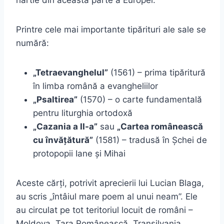
hârtie din această parte a Europei.
Printre cele mai importante tipărituri ale sale se
numără:
„Tetraevanghelul”
(1561) – prima tipăritură
în limba română a evangheliilor
„Psaltirea”
(1570) – o carte fundamentală
pentru liturghia ortodoxă
„Cazania a II-a”
sau
„Cartea românească
cu învățătură”
(1581) – tradusă în Șchei de
protopopii Iane și Mihai
Aceste cărți, potrivit aprecierii lui Lucian Blaga,
au scris „întâiul mare poem al unui neam”. Ele
au circulat pe tot teritoriul locuit de români –
Moldova, Țara Românească, Transilvania,