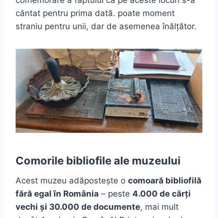
comemorare a faptului că pe aceste locuri s-a
cântat pentru prima dată. poate moment
straniu pentru unii, dar de asemenea înălțător.
Comorile bibliofile ale muzeului
Acest muzeu adăpostește o
comoară bibliofilă
fără egal în România
– peste
4.000 de cărți
vechi și 30.000 de documente
, mai mult