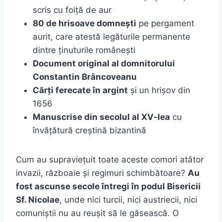
scris cu foiță de aur
80 de hrisoave domnești
pe pergament
aurit, care atestă legăturile permanente
dintre ținuturile românești
Document original al domnitorului
Constantin Brâncoveanu
Cărți ferecate în argint
și un hrișov din
1656
Manuscrise din secolul al XV-lea
cu
învățătură creștină bizantină
Cum au supraviețuit toate aceste comori atâtor
invazii, războaie și regimuri schimbătoare?
Au
fost ascunse secole întregi în podul Bisericii
Sf. Nicolae
, unde nici turcii, nici austriecii, nici
comuniștii nu au reușit să le găsească. O