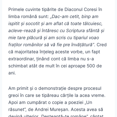
Primele cuvinte tipărite de Diaconul Coresi în
limba română sunt:
„Dac-am cetit, binp am
ispitit şi socotit şi am aflat că toate tâlcuiesc,
acleve-rează şi întăresc cu Scriptura sfântă şi
mie tare plăcură şi am scris cu tipariul voao
fraţilor românilor să vă fie pre învăţătură”
. Cred
că majoritatea înțeleg aceste vorbe, un fapt
extraordinar, ținând cont că limba nu s-a
schimbat atât de mult în cei aproape 500 de
ani.
Am primit și o demonstrație despre procesul
greoi în care se tipăreau cărțile la acea vreme.
Apoi am cumpărat o copie a poeziei „Un
răsunet”, de Andrei Mureșan. Acesta avea să
devină ulterior „Deșteaptă-te române”, cântat