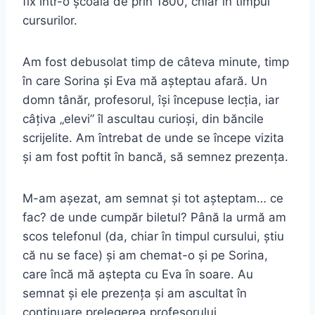
fix într-o școală de prin 1800, chiar în timpul
cursurilor.
Am fost debusolat timp de câteva minute, timp
în care Sorina și Eva mă așteptau afară. Un
domn tânăr, profesorul, își începuse lecția, iar
câțiva „elevi” îl ascultau curioși, din băncile
scrijelite. Am întrebat de unde se începe vizita
și am fost poftit în bancă, să semnez prezența.
M-am așezat, am semnat și tot așteptam… ce
fac? de unde cumpăr biletul? Până la urmă am
scos telefonul (da, chiar în timpul cursului, știu
că nu se face) și am chemat-o și pe Sorina,
care încă mă aștepta cu Eva în soare. Au
semnat și ele prezența și am ascultat în
continuare prelegerea profesorului.