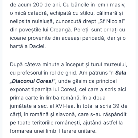
de acum 200 de ani. Cu băncile in lemn masiv,
o mică catedră, echipată cu stilou, călimară și
nelipsita nuielușă, cunoscută drept „Sf Nicolai”
din poveștile lui Creangă. Pereții sunt ornați cu
icoane provenite din aceeași perioadă, dar și o
hartă a Daciei.
După câteva minute a început și turul muzeului,
cu profesorul în rol de ghid. Am pătruns în
Sala
„Diaconul Coresi”
, unde găsim ca principal
exponat tiparnița lui Coresi, cel care a scris aici
prima carte în limba română, în a doua
jumătate a sec. al XVI-lea. În total a scris 39 de
cărți, în română și slavonă, care s-au răspândit
pe toate teritoriile românești, ajutând astfel la
formarea unei limbi literare unitare.