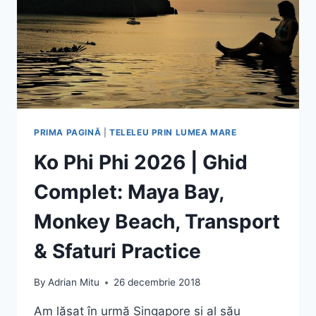
DIN
PHUKET
–
GHID
COMPLET
PRIMA PAGINĂ
|
TELELEU PRIN LUMEA MARE
Ko Phi Phi 2026 | Ghid
Complet: Maya Bay,
Monkey Beach, Transport
& Sfaturi Practice
By
Adrian Mitu
26 decembrie 2018
Am lăsat în urmă Singapore și al său