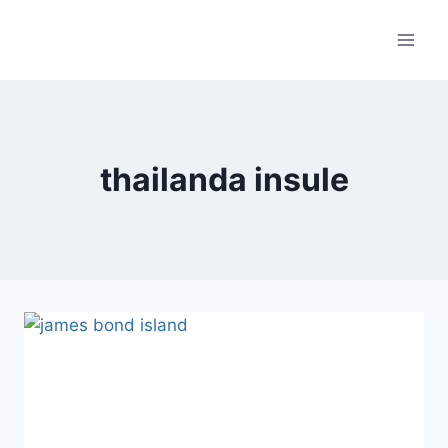
Skip
to
content
thailanda insule