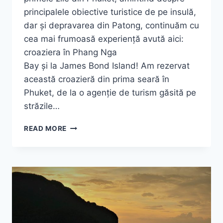
principalele obiective turistice de pe insulă,
dar și depravarea din Patong, continuăm cu
cea mai frumoasă experiență avută aici:
croaziera în Phang Nga
Bay și la James Bond Island! Am rezervat
această croazieră din prima seară în
Phuket, de la o agenție de turism găsită pe
străzile…
PHANG
READ MORE
NGA
BAY
&
JAMES
BOND
ISLAND
2026
|
CROAZIERĂ