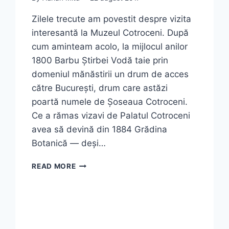
Zilele trecute am povestit despre vizita
interesantă la Muzeul Cotroceni. După
cum aminteam acolo, la mijlocul anilor
1800 Barbu Știrbei Vodă taie prin
domeniul mănăstirii un drum de acces
către București, drum care astăzi
poartă numele de Șoseaua Cotroceni.
Ce a rămas vizavi de Palatul Cotroceni
avea să devină din 1884 Grădina
Botanică — deși…
GRĂDINA
READ MORE
BOTANICĂ
DIN
BUCUREȘTI
–
GHID
COMPLET