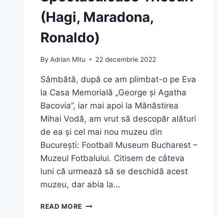
(Hagi, Maradona,
Ronaldo)
By
Adrian Mitu
22 decembrie 2022
Sâmbătă, după ce am plimbat-o pe Eva
la Casa Memorială „George și Agatha
Bacovia”, iar mai apoi la Mănăstirea
Mihai Vodă, am vrut să descopăr alături
de ea și cel mai nou muzeu din
București: Football Museum Bucharest –
Muzeul Fotbalului. Citisem de câteva
luni că urmează să se deschidă acest
muzeu, dar abia la…
MUZEUL
READ MORE
FOTBALULUI