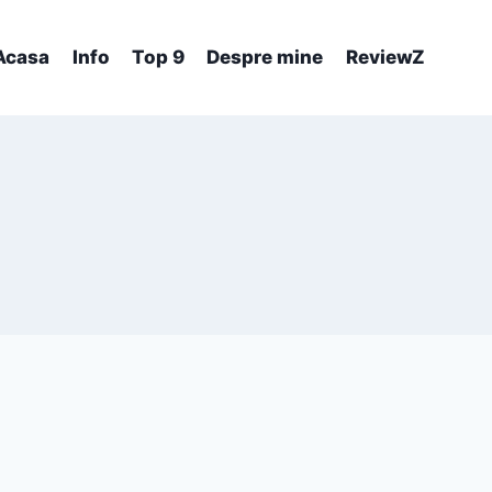
Acasa
Info
Top 9
Despre mine
ReviewZ