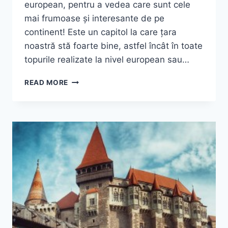
european, pentru a vedea care sunt cele
mai frumoase și interesante de pe
continent! Este un capitol la care țara
noastră stă foarte bine, astfel încât în toate
topurile realizate la nivel european sau…
TOP
READ MORE
9
CELE
MAI
FRUMOASE
ȘI
INTERESANTE
CASTELE
DIN
EUROPA!