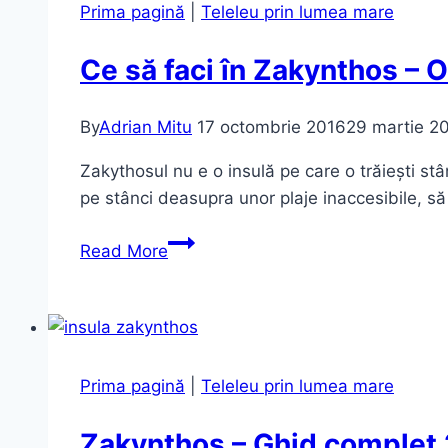
Greciei!
Prima pagină
|
Teleleu prin lumea mare
Ce să faci în Zakynthos – Ob
By
Adrian Mitu
17 octombrie 2016
29 martie 2
Zakythosul nu e o insulă pe care o trăiești st
pe stânci deasupra unor plaje inaccesibile, să
Ce
Read More
să
faci
în
Zakynthos
–
Prima pagină
|
Teleleu prin lumea mare
Obiective
turistice,
Zakynthos – Ghid complet 20