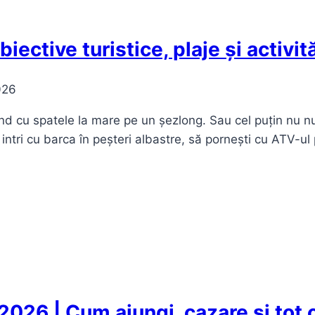
iective turistice, plaje și activit
026
ând cu spatele la mare pe un șezlong. Sau cel puțin nu n
 intri cu barca în peșteri albastre, să pornești cu ATV-u
26 | Cum ajungi, cazare și tot ce