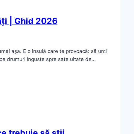
ăți | Ghid 2026
umai așa. E o insulă care te provoacă: să urci
l pe drumuri înguste spre sate uitate de…
 trebuie să știi