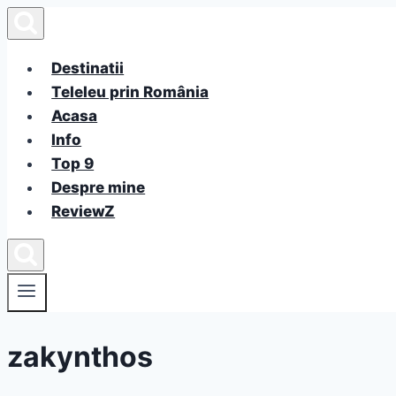
Skip
to
content
Destinatii
Teleleu prin România
Acasa
Info
Top 9
Despre mine
ReviewZ
zakynthos