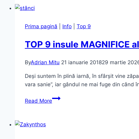
–
Cu
ATV-
Prima pagină
|
Info
|
Top 9
uri
prin
TOP 9 insule MAGNIFICE al
Zakynthos
By
Adrian Mitu
21 ianuarie 2018
29 martie 202
Deși suntem în plină iarnă, în sfârșit vine zăp
vara sanie”, iar gândul ne mai fuge din când î
TOP
Read More
9
insule
MAGNIFICE
ale