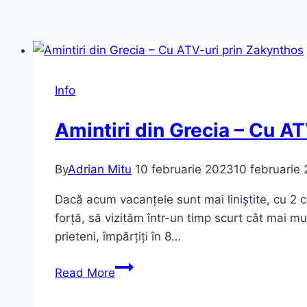
Info
Amintiri din Grecia – Cu A
By
Adrian Mitu
10 februarie 2023
10 februarie
Dacă acum vacanțele sunt mai liniștite, cu 2 c
forță, să vizităm într-un timp scurt cât mai m
prieteni, împărțiți în 8…
Amintiri
Read More
din
Grecia