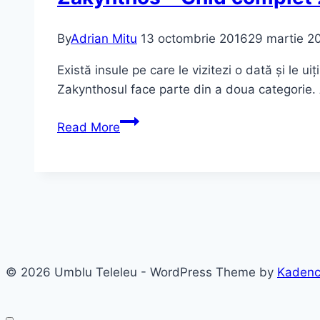
plaje
și
By
Adrian Mitu
13 octombrie 2016
29 martie 2
activități
|
Există insule pe care le vizitezi o dată și le uiț
Ghid
Zakynthosul face parte din a doua categorie.
2026
Zakynthos
Read More
–
Ghid
complet
2026
|
Cum
ajungi,
© 2026 Umblu Teleleu - WordPress Theme by
Kaden
cazare
și
tot