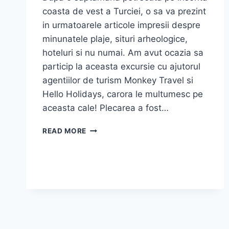
coasta de vest a Turciei, o sa va prezint
in urmatoarele articole impresii despre
minunatele plaje, situri arheologice,
hoteluri si nu numai. Am avut ocazia sa
particip la aceasta excursie cu ajutorul
agentiilor de turism Monkey Travel si
Hello Holidays, carora le multumesc pe
aceasta cale! Plecarea a fost…
COASTA
READ MORE
DE
VEST
A
TURCIEI
–
PRIMA
PARTE
–
KUSADASI