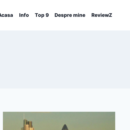
Acasa
Info
Top 9
Despre mine
ReviewZ