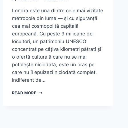
Londra este una dintre cele mai vizitate
metropole din lume — și cu siguranță
cea mai cosmopolită capitală
europeană. Cu peste 9 milioane de
locuitori, un patrimoniu UNESCO
concentrat pe câțiva kilometri pătrați și
o ofertă culturală care nu se mai
potolește niciodată, este un oraș pe
care nu îl epuizezi niciodată complet,
indiferent de…
TOP
READ MORE
9
OBIECTIVE
TURISTICE
CARE
TREBUIE
VIZITATE