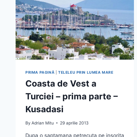
PRIMA PAGINĂ
|
TELELEU PRIN LUMEA MARE
Coasta de Vest a
Turciei – prima parte –
Kusadasi
By
Adrian Mitu
29 aprilie 2013
Dupa o saptamana petrecuta pe insorita