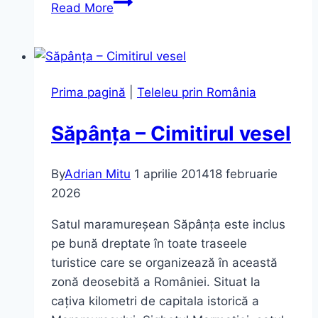
Imprejurimile
Read More
Feteștiului
–
Mănăstirea
Coslogeni
Prima pagină
|
Teleleu prin România
Săpânța – Cimitirul vesel
By
Adrian Mitu
1 aprilie 2014
18 februarie
2026
Satul maramureșean Săpânța este inclus
pe bună dreptate în toate traseele
turistice care se organizează în această
zonă deosebită a României. Situat la
cațiva kilometri de capitala istorică a