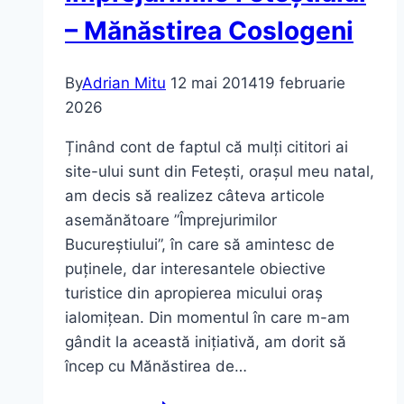
Peștera
– Mănăstirea Coslogeni
Ialomiței
(Ghid
By
Adrian Mitu
12 mai 2014
19 februarie
Complet)
2026
Ținând cont de faptul că mulți cititori ai
site-ului sunt din Fetești, orașul meu natal,
am decis să realizez câteva articole
asemănătoare ”Împrejurimilor
Bucureștiului”, în care să amintesc de
puținele, dar interesantele obiective
turistice din apropierea micului oraș
ialomițean. Din momentul în care m-am
gândit la această inițiativă, am dorit să
încep cu Mănăstirea de…