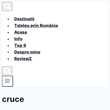
Skip
to
content
Destinatii
Teleleu prin România
Acasa
Info
Top 9
Despre mine
ReviewZ
cruce