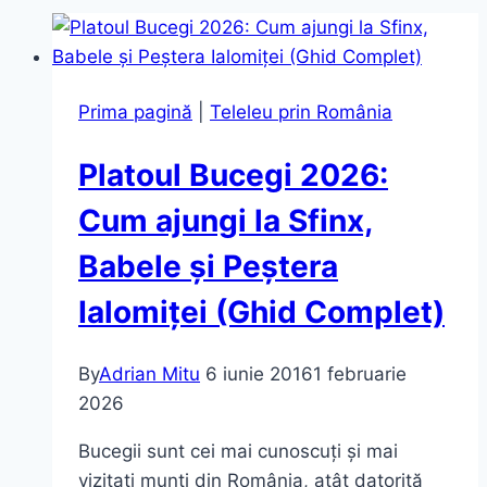
Prima pagină
|
Teleleu prin România
Platoul Bucegi 2026:
Cum ajungi la Sfinx,
Babele și Peștera
Ialomiței (Ghid Complet)
By
Adrian Mitu
6 iunie 2016
1 februarie
2026
Bucegii sunt cei mai cunoscuți și mai
vizitați munți din România, atât datorită