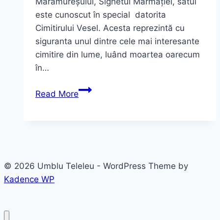
Maramureșului, Sighetul Marmației, satul
este cunoscut în special datorita
Cimitirului Vesel. Acesta reprezintă cu
siguranta unul dintre cele mai interesante
cimitire din lume, luând moartea oarecum
în…
Săpânța
Read More
–
Cimitirul
vesel
© 2026 Umblu Teleleu - WordPress Theme by
Kadence WP