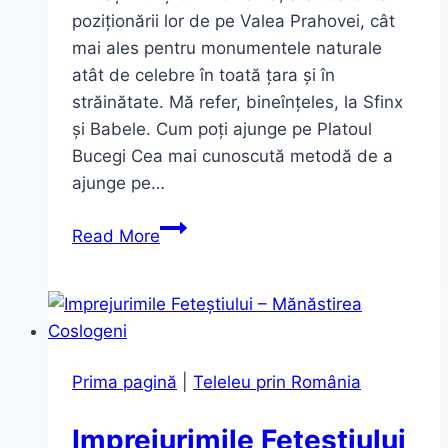
poziționării lor de pe Valea Prahovei, cât
mai ales pentru monumentele naturale
atât de celebre în toată țara și în
străinătate. Mă refer, bineînțeles, la Sfinx
și Babele. Cum poți ajunge pe Platoul
Bucegi Cea mai cunoscută metodă de a
ajunge pe…
Platoul
Read More
Bucegi
2026:
Cum
ajungi
la
Prima pagină
|
Teleleu prin România
Sfinx,
Babele
Imprejurimile Feteștiului
și