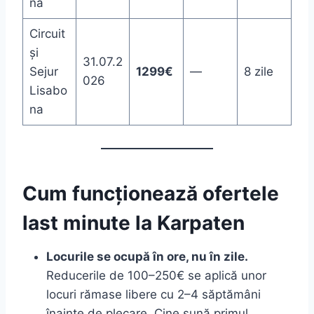
na
Circuit
și
31.07.2
Sejur
1299€
—
8 zile
026
Lisabo
na
Cum funcționează ofertele
last minute la Karpaten
Locurile se ocupă în ore, nu în zile.
Reducerile de 100–250€ se aplică unor
locuri rămase libere cu 2–4 săptămâni
înainte de plecare. Cine sună primul,