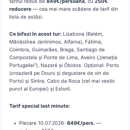
tariful redus de
849€/persoană
, cu
250€
reducere
— cea mai mare scădere de tarif din
lista de astăzi.
Ce bifezi în acest tur:
Lisabona (Belém,
Mănăstirea Jerónimos, Alfama), Fátima,
Coimbra, Guimarães, Braga, Santiago de
Compostela și Ponte de Lima, Aveiro („Veneția
Portugaliei”), Nazaré și Óbidos. Opțional: Porto
(croazieră pe Douro și degustare de vin de
Porto) și Sintra, Cabo da Roca (cel mai vestic
punct al Europei) și Estoril.
Tarif special last minute:
Plecare 10.07.2026:
849€/pers.
—