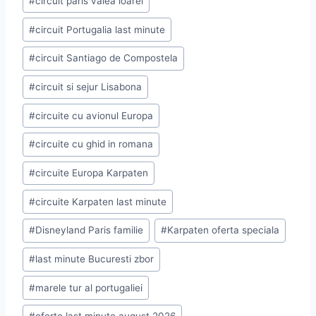
#
circuit paris valea loarei
#
circuit Portugalia last minute
#
circuit Santiago de Compostela
#
circuit si sejur Lisabona
#
circuite cu avionul Europa
#
circuite cu ghid in romana
#
circuite Europa Karpaten
#
circuite Karpaten last minute
#
Disneyland Paris familie
#
Karpaten oferta speciala
#
last minute Bucuresti zbor
#
marele tur al portugaliei