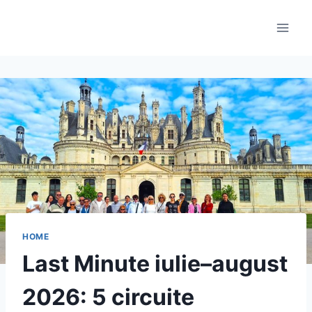
Skip
to
content
HOME
Last Minute iulie–august
2026: 5 circuite