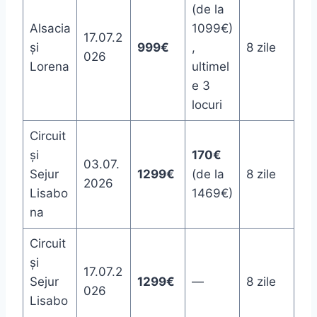
(de la
Alsacia
1099€)
17.07.2
și
999€
,
8 zile
026
Lorena
ultimel
e 3
locuri
Circuit
și
170€
03.07.
Sejur
1299€
(de la
8 zile
2026
Lisabo
1469€)
na
Circuit
și
17.07.2
Sejur
1299€
—
8 zile
026
Lisabo