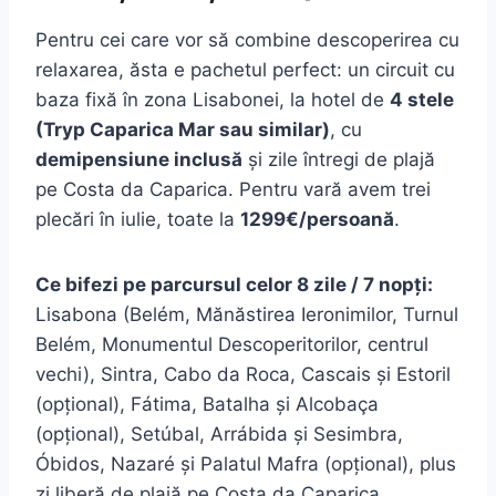
Pentru cei care vor să combine descoperirea cu
relaxarea, ăsta e pachetul perfect: un circuit cu
baza fixă în zona Lisabonei, la hotel de
4 stele
(Tryp Caparica Mar sau similar)
, cu
demipensiune inclusă
și zile întregi de plajă
pe Costa da Caparica. Pentru vară avem trei
plecări în iulie, toate la
1299€/persoană
.
Ce bifezi pe parcursul celor 8 zile / 7 nopți:
Lisabona (Belém, Mănăstirea Ieronimilor, Turnul
Belém, Monumentul Descoperitorilor, centrul
vechi), Sintra, Cabo da Roca, Cascais și Estoril
(opțional), Fátima, Batalha și Alcobaça
(opțional), Setúbal, Arrábida și Sesimbra,
Óbidos, Nazaré și Palatul Mafra (opțional), plus
zi liberă de plajă pe Costa da Caparica.