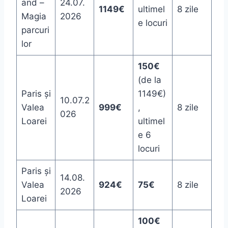
and –
24.07.
1149€
ultimel
8 zile
Magia
2026
e locuri
parcuri
lor
150€
(de la
Paris și
1149€)
10.07.2
Valea
999€
,
8 zile
026
Loarei
ultimel
e 6
locuri
Paris și
14.08.
Valea
924€
75€
8 zile
2026
Loarei
100€