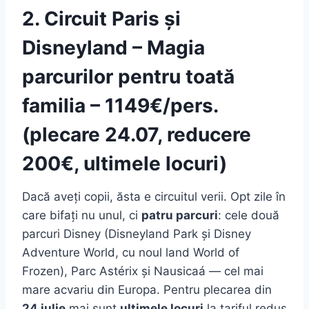
2. Circuit Paris și
Disneyland – Magia
parcurilor pentru toată
familia – 1149€/pers.
(plecare 24.07, reducere
200€, ultimele locuri)
Dacă aveți copii, ăsta e circuitul verii. Opt zile în
care bifați nu unul, ci
patru parcuri
: cele două
parcuri Disney (Disneyland Park și Disney
Adventure World, cu noul land World of
Frozen), Parc Astérix și Nausicaá — cel mai
mare acvariu din Europa. Pentru plecarea din
24 iulie
mai sunt
ultimele locuri
la tariful redus