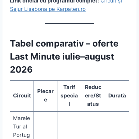
Link oficial cu programul complet:
Circuit și
Sejur Lisabona pe Karpaten.ro
Tabel comparativ – oferte
Last Minute iulie–august
2026
Tarif
Reduc
Plecar
Circuit
specia
ere/St
Durată
e
l
atus
Marele
Tur al
Portug