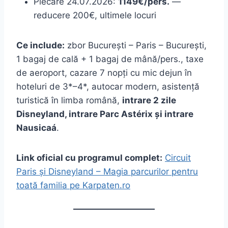
Plecare 24.07.2026:
1149€/pers.
—
reducere 200€, ultimele locuri
Ce include:
zbor București – Paris – București,
1 bagaj de cală + 1 bagaj de mână/pers., taxe
de aeroport, cazare 7 nopți cu mic dejun în
hoteluri de 3*–4*, autocar modern, asistență
turistică în limba română,
intrare 2 zile
Disneyland, intrare Parc Astérix și intrare
Nausicaá
.
Link oficial cu programul complet:
Circuit
Paris și Disneyland – Magia parcurilor pentru
toată familia pe Karpaten.ro