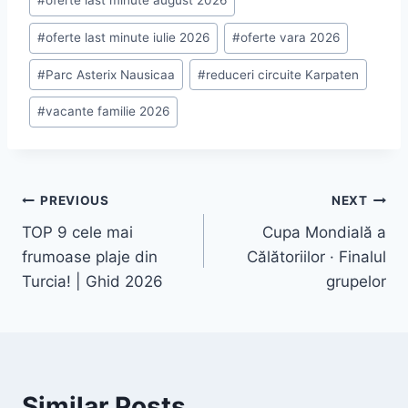
#
oferte last minute august 2026
#
oferte last minute iulie 2026
#
oferte vara 2026
#
Parc Asterix Nausicaa
#
reduceri circuite Karpaten
#
vacante familie 2026
Navigare
PREVIOUS
NEXT
TOP 9 cele mai
Cupa Mondială a
în
frumoase plaje din
Călătoriilor · Finalul
articole
Turcia! | Ghid 2026
grupelor
Similar Posts