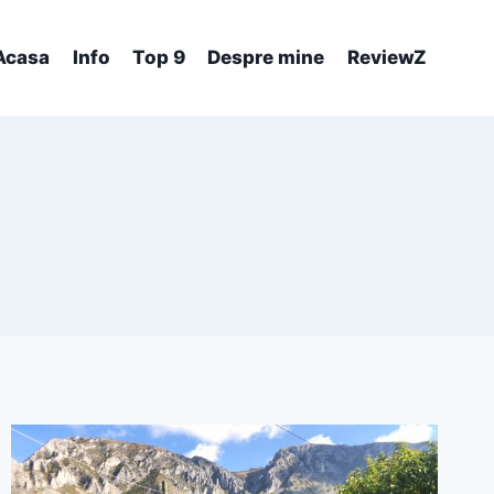
Acasa
Info
Top 9
Despre mine
ReviewZ