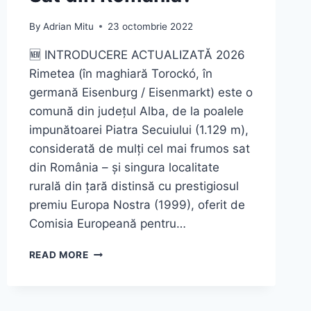
By
Adrian Mitu
23 octombrie 2022
🆕 INTRODUCERE ACTUALIZATĂ 2026
Rimetea (în maghiară Torockó, în
germană Eisenburg / Eisenmarkt) este o
comună din județul Alba, de la poalele
impunătoarei Piatra Secuiului (1.129 m),
considerată de mulți cel mai frumos sat
din România – și singura localitate
rurală din țară distinsă cu prestigiosul
premiu Europa Nostra (1999), oferit de
Comisia Europeană pentru…
RIMETEA
READ MORE
ȘI
PIATRA
SECUIULUI
–