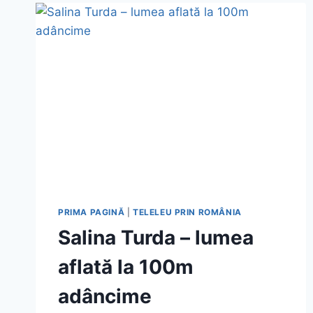
2026:
SALINA,
CENTRUL
ISTORIC
ȘI
MORMÂNTUL
LUI
MIHAI
VITEAZUL
PRIMA PAGINĂ
|
TELELEU PRIN ROMÂNIA
Salina Turda – lumea
aflată la 100m
adâncime