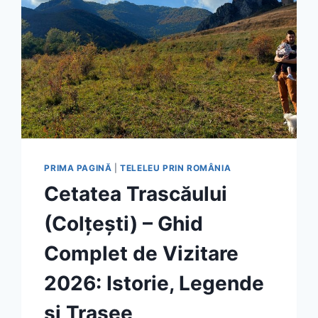
PRIMA PAGINĂ
|
TELELEU PRIN ROMÂNIA
Cetatea Trascăului
(Colțești) – Ghid
Complet de Vizitare
2026: Istorie, Legende
și Trasee