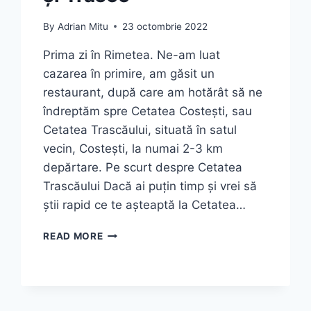
By
Adrian Mitu
23 octombrie 2022
Prima zi în Rimetea. Ne-am luat
cazarea în primire, am găsit un
restaurant, după care am hotărât să ne
îndreptăm spre Cetatea Costești, sau
Cetatea Trascăului, situată în satul
vecin, Costești, la numai 2-3 km
depărtare. Pe scurt despre Cetatea
Trascăului Dacă ai puțin timp și vrei să
știi rapid ce te așteaptă la Cetatea…
CETATEA
READ MORE
TRASCĂULUI
(COLȚEȘTI)
–
GHID
COMPLET