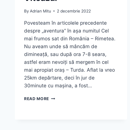
By
Adrian Mitu
2 decembrie 2022
Povesteam în articolele precedente
despre „aventura” în așa numitul Cel
mai frumos sat din România – Rimetea.
Nu aveam unde să mâncăm de
dimineață, sau după ora 7-8 seara,
astfel eram nevoiți să mergem în cel
mai apropiat oraș – Turda. Aflat la vreo
25km depărtare, deci în jur de
30minute cu mașina, a fost…
TURDA
READ MORE
–
GHID
COMPLET
DE
VIZITARE