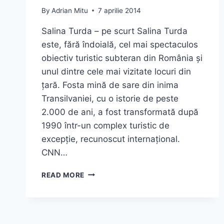
By
Adrian Mitu
7 aprilie 2014
Salina Turda – pe scurt Salina Turda
este, fără îndoială, cel mai spectaculos
obiectiv turistic subteran din România și
unul dintre cele mai vizitate locuri din
țară. Fosta mină de sare din inima
Transilvaniei, cu o istorie de peste
2.000 de ani, a fost transformată după
1990 într-un complex turistic de
excepție, recunoscut internațional.
CNN…
SALINA
READ MORE
TURDA
–
LUMEA
AFLATĂ