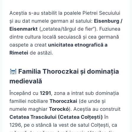
Aceștia s-au stabilit la poalele Pietrei Secuiului
și au dat numele german al satului:
Eisenburg /
Eisenmarkt
(„cetatea/târgul de fier”). Fuziunea
dintre cultura locală secuiască și cea germană
oaspete a creat
unicitatea etnografică a
Rimetei
de astăzi.
Familia Thoroczkai și dominația
medievală
Începând cu
1291
, zona a intrat sub dominația
familiei nobiliare
Thoroczkai
(de unde și
numele maghiar
Torockó
). Aceștia au construit
Cetatea Trascăului (Cetatea Colțești)
în
1296, pe o stâncă la vest de satul Colțești, ca