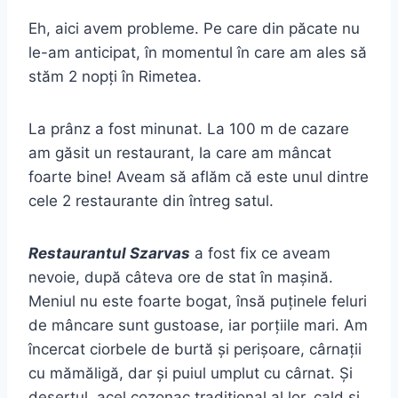
Eh, aici avem probleme. Pe care din păcate nu
le-am anticipat, în momentul în care am ales să
stăm 2 nopți în Rimetea.
La prânz a fost minunat. La 100 m de cazare
am găsit un restaurant, la care am mâncat
foarte bine! Aveam să aflăm că este unul dintre
cele 2 restaurante din întreg satul.
Restaurantul Szarvas
a fost fix ce aveam
nevoie, după câteva ore de stat în mașină.
Meniul nu este foarte bogat, însă puținele feluri
de mâncare sunt gustoase, iar porțiile mari. Am
încercat ciorbele de burtă și perișoare, cârnații
cu mămăligă, dar și puiul umplut cu cârnat. Și
desertul, acel cozonac tradițional al lor, cald și