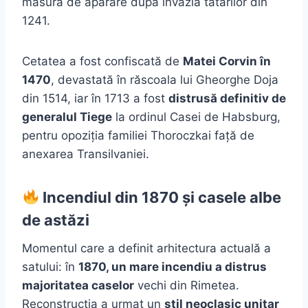
măsură de apărare după invazia tătarilor din
1241.
Cetatea a fost confiscată de
Matei Corvin în
1470
, devastată în răscoala lui Gheorghe Doja
din 1514, iar în 1713 a fost
distrusă definitiv de
generalul Tiege
la ordinul Casei de Habsburg,
pentru opoziția familiei Thoroczkai față de
anexarea Transilvaniei.
Incendiul din 1870 și casele albe
de astăzi
Momentul care a definit arhitectura actuală a
satului: în
1870, un mare incendiu a distrus
majoritatea caselor
vechi din Rimetea.
Reconstrucția a urmat un
stil neoclasic unitar