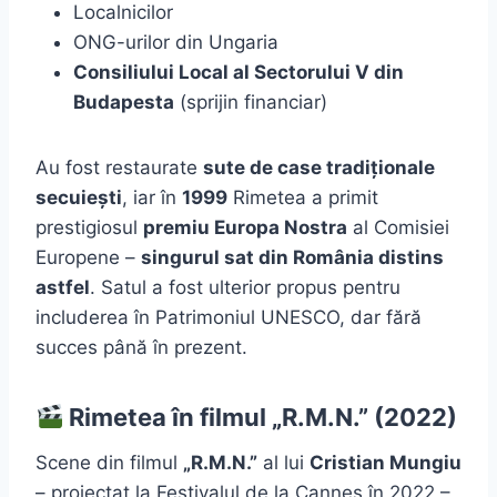
Localnicilor
ONG-urilor din Ungaria
Consiliului Local al Sectorului V din
Budapesta
(sprijin financiar)
Au fost restaurate
sute de case tradiționale
secuiești
, iar în
1999
Rimetea a primit
prestigiosul
premiu Europa Nostra
al Comisiei
Europene –
singurul sat din România distins
astfel
. Satul a fost ulterior propus pentru
includerea în Patrimoniul UNESCO, dar fără
succes până în prezent.
Rimetea în filmul „R.M.N.” (2022)
Scene din filmul
„R.M.N.”
al lui
Cristian Mungiu
– proiectat la Festivalul de la Cannes în 2022 –