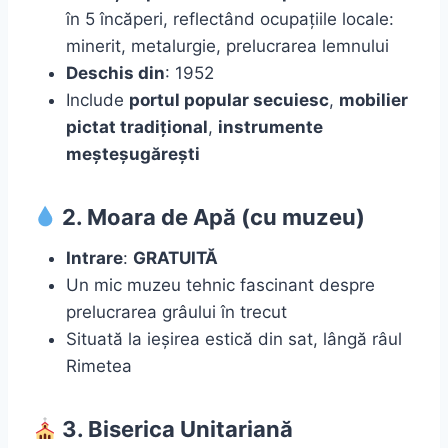
în 5 încăperi, reflectând ocupațiile locale:
minerit, metalurgie, prelucrarea lemnului
Deschis din
: 1952
Include
portul popular secuiesc
,
mobilier
pictat tradițional
,
instrumente
meșteșugărești
2. Moara de Apă (cu muzeu)
Intrare
:
GRATUITĂ
Un mic muzeu tehnic fascinant despre
prelucrarea grâului în trecut
Situată la ieșirea estică din sat, lângă râul
Rimetea
3. Biserica Unitariană