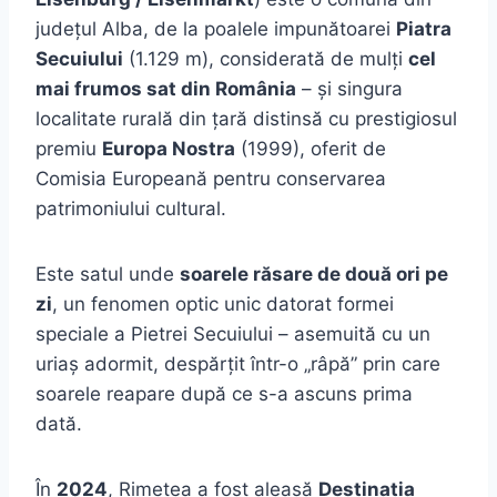
județul Alba, de la poalele impunătoarei
Piatra
Secuiului
(1.129 m), considerată de mulți
cel
mai frumos sat din România
– și singura
localitate rurală din țară distinsă cu prestigiosul
premiu
Europa Nostra
(1999), oferit de
Comisia Europeană pentru conservarea
patrimoniului cultural.
Este satul unde
soarele răsare de două ori pe
zi
, un fenomen optic unic datorat formei
speciale a Pietrei Secuiului – asemuită cu un
uriaș adormit, despărțit într-o „râpă” prin care
soarele reapare după ce s-a ascuns prima
dată.
În
2024
, Rimetea a fost aleasă
Destinația