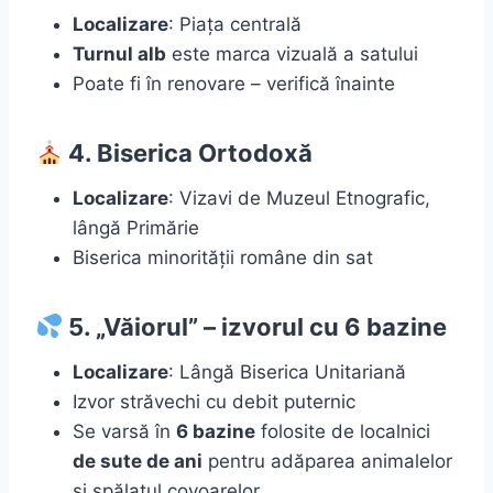
Localizare
: Piața centrală
Turnul alb
este marca vizuală a satului
Poate fi în renovare – verifică înainte
4. Biserica Ortodoxă
Localizare
: Vizavi de Muzeul Etnografic,
lângă Primărie
Biserica minorității române din sat
5. „Văiorul” – izvorul cu 6 bazine
Localizare
: Lângă Biserica Unitariană
Izvor străvechi cu debit puternic
Se varsă în
6 bazine
folosite de localnici
de sute de ani
pentru adăparea animalelor
și spălatul covoarelor