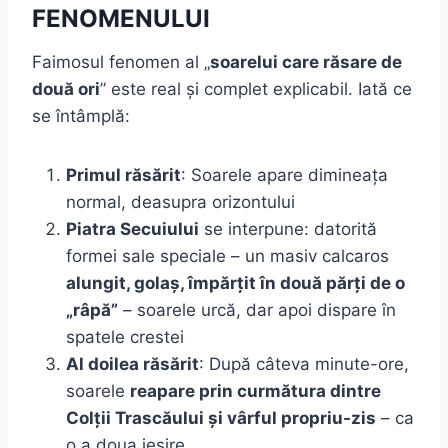
FENOMENULUI
Faimosul fenomen al „
soarelui care răsare de
două ori
” este real și complet explicabil. Iată ce
se întâmplă:
Primul răsărit
: Soarele apare dimineața
normal, deasupra orizontului
Piatra Secuiului
se interpune: datorită
formei sale speciale – un masiv calcaros
alungit, golaș, împărțit în două părți de o
„râpă”
– soarele urcă, dar apoi dispare în
spatele crestei
Al doilea răsărit
: După câteva minute-ore,
soarele
reapare prin curmătura dintre
Colții Trascăului și vârful propriu-zis
– ca
o a doua ieșire