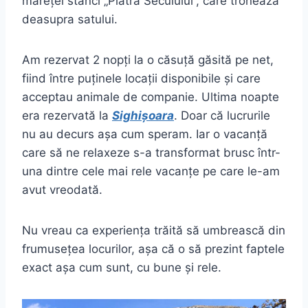
măreței stânci „Piatra Secuiului”, care tronează
deasupra satului.
Am rezervat 2 nopți la o căsuță găsită pe net,
fiind între puținele locații disponibile și care
acceptau animale de companie. Ultima noapte
era rezervată la
Sighișoara
. Doar că lucrurile
nu au decurs așa cum speram. Iar o vacanță
care să ne relaxeze s-a transformat brusc într-
una dintre cele mai rele vacanțe pe care le-am
avut vreodată.
Nu vreau ca experiența trăită să umbrească din
frumusețea locurilor, așa că o să prezint faptele
exact așa cum sunt, cu bune și rele.