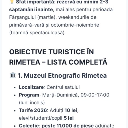
Sfat importanță
:
rezervă cu minim 2-3
săptămâni înainte
, mai ales pentru perioada
Fărșangului (martie), weekendurile de
primăvară-vară și octombrie-noiembrie
(toamnă spectaculoasă).
OBIECTIVE TURISTICE ÎN
RIMETEA – LISTA COMPLETĂ
1. Muzeul Etnografic Rimetea
Localizare
: Centrul satului
Program
: Marți-Duminică, 09:00-17:00
(luni închis)
Tarife 2026
: Adulți
10 lei
,
elevi/studenți/copii
5 lei
Colecție
:
peste 11.000 de piese
adunate