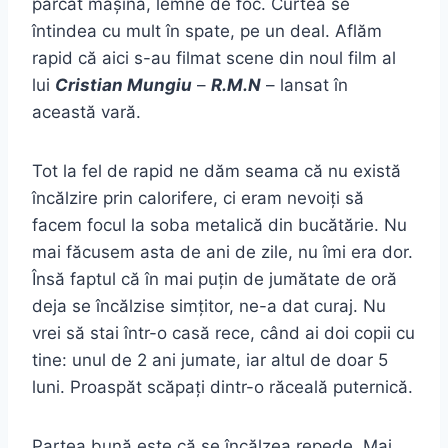
parcat mașina, lemne de foc. Curtea se
întindea cu mult în spate, pe un deal. Aflăm
rapid că aici s-au filmat scene din noul film al
lui
Cristian Mungiu
–
R.M.N
– lansat în
această vară.
Tot la fel de rapid ne dăm seama că nu există
încălzire prin calorifere, ci eram nevoiți să
facem focul la soba metalică din bucătărie. Nu
mai făcusem asta de ani de zile, nu îmi era dor.
Însă faptul că în mai puțin de jumătate de oră
deja se încălzise simțitor, ne-a dat curaj. Nu
vrei să stai într-o casă rece, când ai doi copii cu
tine: unul de 2 ani jumate, iar altul de doar 5
luni. Proaspăt scăpați dintr-o răceală puternică.
Partea bună este că se încălzea repede. Mai