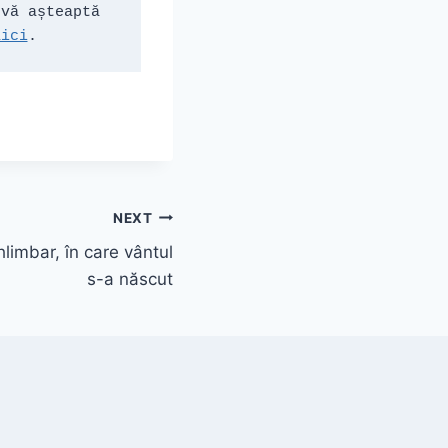
vă așteaptă 
aici
.
NEXT
hlimbar, în care vântul
s-a născut