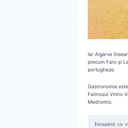
Iar Algarve însea
precum Faro și La
portugheze.
Gastronomia este 
Faimosul Vinho V
Medronho.
Începând cu v