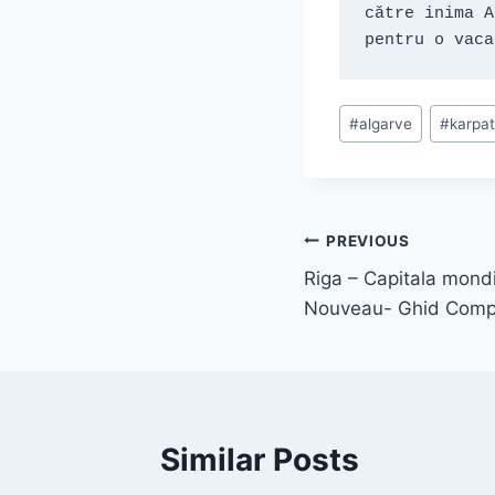
către inima A
pentru o vaca
Post
#
algarve
#
karpa
Tags:
Navigare
PREVIOUS
Riga – Capitala mondia
în
Nouveau- Ghid Comp
articole
Similar Posts