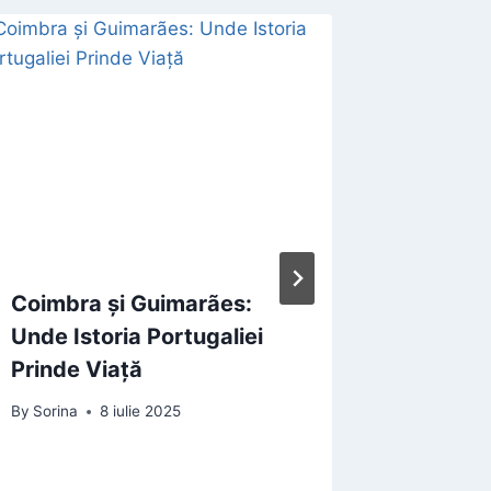
Haos in
zboruri
exotice
suferit.
By
Adrian 
Coimbra și Guimarães:
Unde Istoria Portugaliei
Prinde Viață
By
Sorina
8 iulie 2025