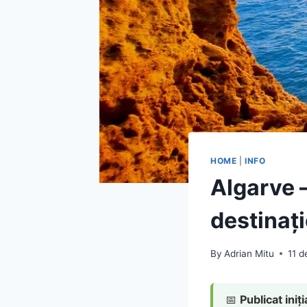
HOME
|
INFO
Algarve 
destinaț
By
Adrian Mitu
11 
📅
Publicat iniți