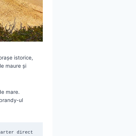
rașe istorice,
le maure și
de mare.
brandy-ul
arter direct 