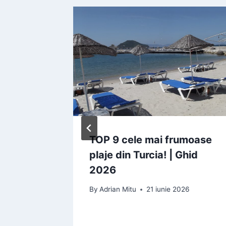
a din
TOP 9 cele mai frumoase
are
plaje din Turcia! | Ghid
din
2026
By
Adrian Mitu
21 iunie 2026
018