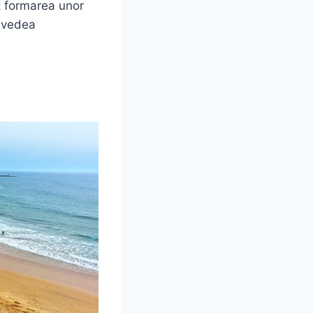
it formarea unor
a vedea