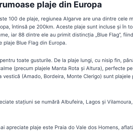
frumoase plaje din Europa
ste 100 de plaje, regiunea Algarve are una dintre cele
opa, întinsă pe 200km. Aceste plaje sunt incluse și în to
ume, iar 88 dintre ele au primit distincția „Blue Flag”, fi
 plaje Blue Flag din Europa.
entru toate gusturile. De la plaje lungi, cu nisip fin, până
alme (precum plajele Manta Rota și Altura), perfecte pent
 vestică (Amado, Bordeira, Monte Clerigo) sunt plajele 
reciate stațiuni se numără Albufeira, Lagos și Vilamoura
ai apreciate plaje este Praia do Vale dos Homens, afla