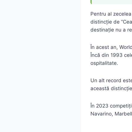
Pentru al zecelea
distincție de ”Cea
destinație nu a re
În acest an, Worl
Încă din 1993 cel
ospitalitate.
Un alt record est
această distincție
În 2023 competiția
Navarino, Marbell