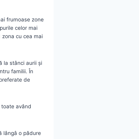
 mai frumoase zone
purile celor mai
ind zona cu cea mai
 la stânci aurii și
ru familii. În
preferate de
, toate având
tă lângâ o pădure