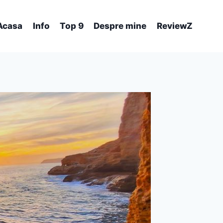
Acasa
Info
Top 9
Despre mine
ReviewZ