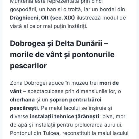
Muntenia este reprezentată prin cinci
gospodării, un han și o troiță, iar un bordei din
Drăghiceni, Olt (sec. XIX)
ilustrează modul de
viață al celor mai puțin înstăriți.
Dobrogea și Delta Dunării –
morile de vânt și pontonurile
pescarilor
Zona Dobrogei aduce în muzeu trei
mori de
vânt
– spectaculoase prin dimensiunile lor, o
cherhana
și un
șopron pentru bărci
pescărești
. Pe malul lacului se înșiruie și
diverse
instalații tehnice țărănești
: pive, mori
de apă și instalații pentru prelucrarea aurului.
Pontonul din Tulcea, reconstituit la malul lacului