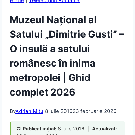
Home
|
Teleleu prin România
Muzeul Național al
Satului „Dimitrie Gusti” –
O insulă a satului
românesc în inima
metropolei | Ghid
complet 2026
By
Adrian Mitu
8 iulie 2016
23 februarie 2026
📅
Publicat inițial:
8 iulie 2016 |
Actualizat: