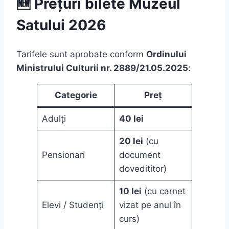
🆕 Prețuri bilete Muzeul
Satului 2026
Tarifele sunt aprobate conform
Ordinului
Ministrului Culturii nr. 2889/21.05.2025
:
Categorie
Preț
Adulți
40 lei
20 lei
(cu
Pensionari
document
dovedititor)
10 lei
(cu carnet
Elevi / Studenți
vizat pe anul în
curs)