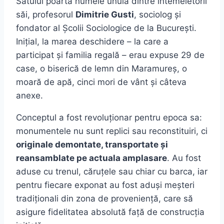
Satului poartă numele unuia dintre întemeietorii
săi, profesorul
Dimitrie Gusti
, sociolog și
fondator al Școlii Sociologice de la București.
Inițial, la marea deschidere – la care a
participat și familia regală – erau expuse 29 de
case, o biserică de lemn din Maramureș, o
moară de apă, cinci mori de vânt și câteva
anexe.
Conceptul a fost revoluționar pentru epoca sa:
monumentele nu sunt replici sau reconstituiri, ci
originale demontate, transportate și
reansamblate pe actuala amplasare
. Au fost
aduse cu trenul, căruțele sau chiar cu barca, iar
pentru fiecare exponat au fost aduși meșteri
tradiționali din zona de proveniență, care să
asigure fidelitatea absolută față de construcția