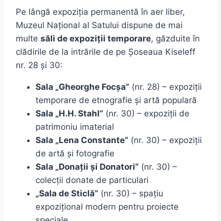
Pe lângă expoziția permanentă în aer liber,
Muzeul Național al Satului dispune de mai
multe
săli de expoziții temporare
, găzduite în
clădirile de la intrările de pe Șoseaua Kiseleff
nr. 28 și 30:
Sala „Gheorghe Focșa”
(nr. 28) – expoziții
temporare de etnografie și artă populară
Sala „H.H. Stahl”
(nr. 30) – expoziții de
patrimoniu imaterial
Sala „Lena Constante”
(nr. 30) – expoziții
de artă și fotografie
Sala „Donații și Donatori”
(nr. 30) –
colecții donate de particulari
„Sala de Sticlă”
(nr. 30) – spațiu
expozițional modern pentru proiecte
speciale