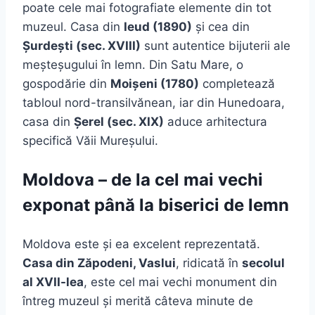
poate cele mai fotografiate elemente din tot
muzeul. Casa din
Ieud (1890)
și cea din
Șurdești (sec. XVIII)
sunt autentice bijuterii ale
meșteșugului în lemn. Din Satu Mare, o
gospodărie din
Moișeni (1780)
completează
tabloul nord-transilvănean, iar din Hunedoara,
casa din
Șerel (sec. XIX)
aduce arhitectura
specifică Văii Mureșului.
Moldova – de la cel mai vechi
exponat până la biserici de lemn
Moldova este și ea excelent reprezentată.
Casa din Zăpodeni, Vaslui
, ridicată în
secolul
al XVII-lea
, este cel mai vechi monument din
întreg muzeul și merită câteva minute de