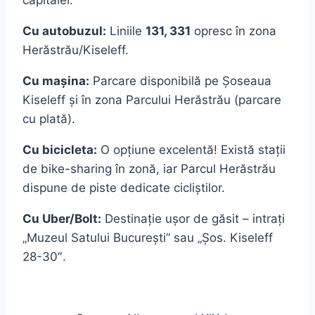
Cu autobuzul:
Liniile
131, 331
opresc în zona
Herăstrău/Kiseleff.
Cu mașina:
Parcare disponibilă pe Șoseaua
Kiseleff și în zona Parcului Herăstrău (parcare
cu plată).
Cu bicicleta:
O opțiune excelentă! Există stații
de bike-sharing în zonă, iar Parcul Herăstrău
dispune de piste dedicate cicliștilor.
Cu Uber/Bolt:
Destinație ușor de găsit – intrați
„Muzeul Satului București” sau „Șos. Kiseleff
28-30″.