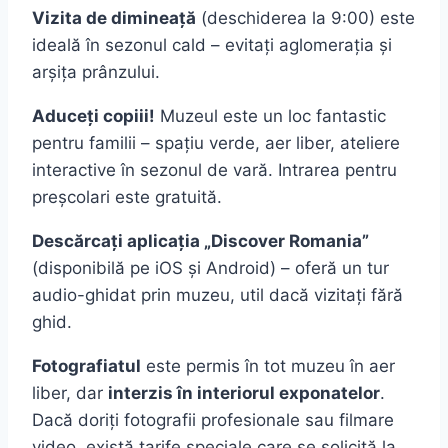
Vizita de dimineață
(deschiderea la 9:00) este
ideală în sezonul cald – evitați aglomerația și
arșița prânzului.
Aduceți copiii!
Muzeul este un loc fantastic
pentru familii – spațiu verde, aer liber, ateliere
interactive în sezonul de vară. Intrarea pentru
preșcolari este gratuită.
Descărcați aplicația „Discover Romania”
(disponibilă pe iOS și Android) – oferă un tur
audio-ghidat prin muzeu, util dacă vizitați fără
ghid.
Fotografiatul
este permis în tot muzeu în aer
liber, dar
interzis în interiorul exponatelor
.
Dacă doriți fotografii profesionale sau filmare
video, există tarife speciale care se solicită la