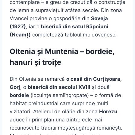
contemplare – e greu de crezut că o construcție
de lemn a supraviețuit atâtea secole. Din zona
Vrancei provine o gospodărie din
Soveja
(1927)
, iar o
biserică din satul Răpciuni
(Neamț)
completează tabloul moldovenesc.
Oltenia și Muntenia – bordeie,
hanuri și troițe
Din Oltenia se remarcă
o casă din Curțișoara,
Gorj
, o
biserică din secolul XVIII
și două
bordeie
(locuințe semiîngropate) – o formă de
habitat preindustrial care surprinde mulți
vizitatori. Atelierul de olărie din zona
Horezu
aduce în prim plan una dintre cele mai
recunoscute tradiții meșteșugărești românești.