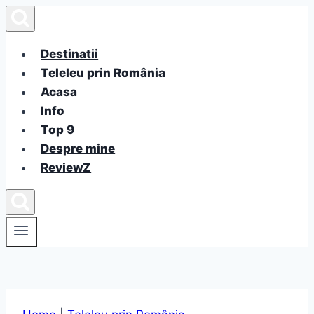
Skip
to
content
Destinatii
Teleleu prin România
Acasa
Info
Top 9
Despre mine
ReviewZ