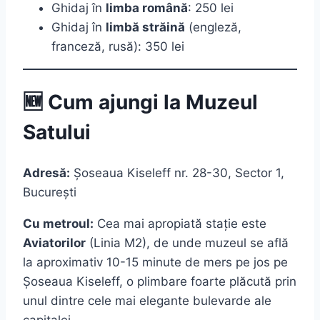
Ghidaj în
limba română
: 250 lei
Ghidaj în
limbă străină
(engleză,
franceză, rusă): 350 lei
🆕 Cum ajungi la Muzeul
Satului
Adresă:
Șoseaua Kiseleff nr. 28-30, Sector 1,
București
Cu metroul:
Cea mai apropiată stație este
Aviatorilor
(Linia M2), de unde muzeul se află
la aproximativ 10-15 minute de mers pe jos pe
Șoseaua Kiseleff, o plimbare foarte plăcută prin
unul dintre cele mai elegante bulevarde ale
capitalei.