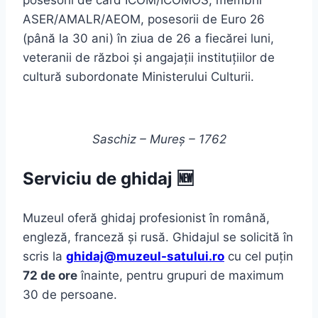
posesorii de card ICOM/ICOMOS, membrii
ASER/AMALR/AEOM, posesorii de Euro 26
(până la 30 ani) în ziua de 26 a fiecărei luni,
veteranii de război și angajații instituțiilor de
cultură subordonate Ministerului Culturii.
Saschiz – Mureș – 1762
Serviciu de ghidaj 🆕
Muzeul oferă ghidaj profesionist în română,
engleză, franceză și rusă. Ghidajul se solicită în
scris la
ghidaj@muzeul-satului.ro
cu cel puțin
72 de ore
înainte, pentru grupuri de maximum
30 de persoane.