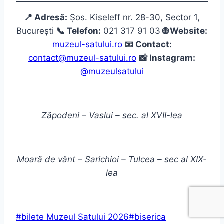
📍 Adresă:
Șos. Kiseleff nr. 28-30, Sector 1,
București
📞 Telefon:
021 317 91 03
🌐 Website:
muzeul-satului.ro
📧 Contact:
contact@muzeul-satului.ro
📸 Instagram:
@muzeulsatului
Zăpodeni – Vaslui – sec. al XVII-lea
Moară de vânt – Sarichioi – Tulcea – sec al XIX-
lea
Post
#
bilete Muzeul Satului 2026
#
biserica